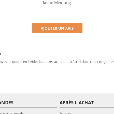
keine Meinung
AJOUTER UN AVIS
t
uves au quotidien ? Aidez les autres acheteurs à faire le bon choix et ajoutez
ANDES
APRÈS L'ACHAT
n de la commande
Factures