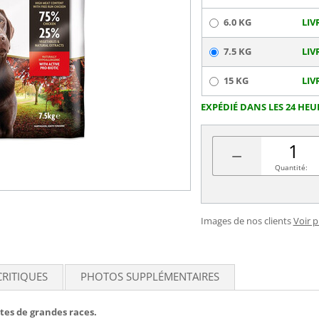
6.0 KG
LIV
7.5 KG
LIV
15 KG
LIV
EXPÉDIÉ DANS LES 24 HEU
−
Quantité:
Images de nos clients
Voir 
CRITIQUES
PHOTOS SUPPLÉMENTAIRES
tes de grandes races.