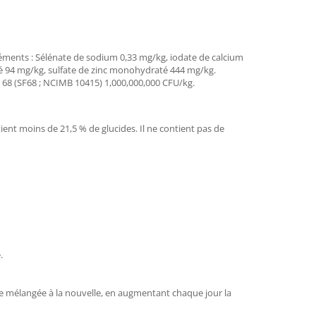
éléments : Sélénate de sodium 0,33 mg/kg, iodate de calcium
é 94 mg/kg, sulfate de zinc monohydraté 444 mg/kg.
e 68 (SF68 ; NCIMB 10415) 1,000,000,000 CFU/kg.
ent moins de 21,5 % de glucides. Il ne contient pas de
.
re mélangée à la nouvelle, en augmentant chaque jour la