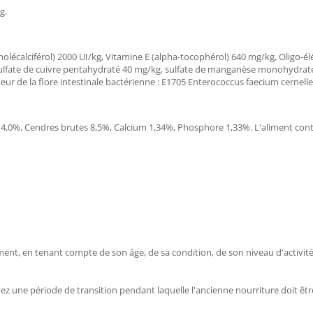
0g.
cholécalciférol) 2000 UI/kg, Vitamine E (alpha-tocophérol) 640 mg/kg, Oligo-
sulfate de cuivre pentahydraté 40 mg/kg, sulfate de manganèse monohydrat
teur de la flore intestinale bactérienne : E1705 Enterococcus faecium cernell
 4,0%, Cendres brutes 8,5%, Calcium 1,34%, Phosphore 1,33%. L'aliment conti
ent, en tenant compte de son âge, de sa condition, de son niveau d'activité
ez une période de transition pendant laquelle l'ancienne nourriture doit êt