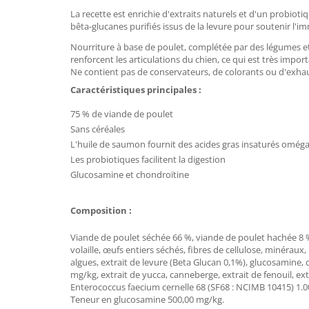
La recette est enrichie d'extraits naturels et d'un probiot
bêta-glucanes purifiés issus de la levure pour soutenir l'i
Nourriture à base de poulet, complétée par des légumes et
renforcent les articulations du chien, ce qui est très impor
Ne contient pas de conservateurs, de colorants ou d'exha
Caractéristiques principales :
75 % de viande de poulet
Sans céréales
L'huile de saumon fournit des acides gras insaturés oméga-
Les probiotiques facilitent la digestion
Glucosamine et chondroïtine
Composition :
Viande de poulet séchée 66 %, viande de poulet hachée 8 %, 
volaille, œufs entiers séchés, fibres de cellulose, minéraux
algues, extrait de levure (Beta Glucan 0,1%), glucosamine,
mg/kg, extrait de yucca, canneberge, extrait de fenouil, ex
Enterococcus faecium cernelle 68 (SF68 : NCIMB 10415) 1.00
Teneur en glucosamine 500,00 mg/kg.