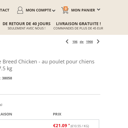
0
TACT
MON COMPTE
MON PANIER
DE RETOUR DE 40 JOURS
LIVRAISON GRATUITE !
SEULEMENT AVEC NOUS !
COMMANDES DE PLUS DE 45 EUR
106
de
1900
Breed Chicken - au poulet pour chiens
7.5 kg
:
38058
g)
RAISON
PRIX
€
21.09
(€
10.55
/ KG)