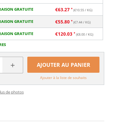
RAISON GRATUITE
€
63.27
(€
10.55
/ KG)
RAISON GRATUITE
€
55.80
(€
7.44
/ KG)
RAISON GRATUITE
€
120.03
(€
8.00
/ KG)
RES
+
AJOUTER AU PANIER
Ajouter à la liste de souhaits
plus de photos