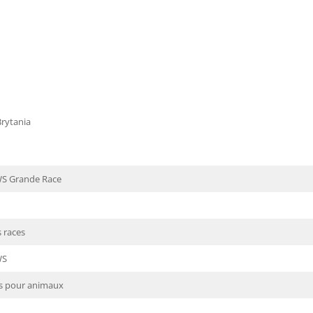
Brytania
S Grande Race
 races
WS
s pour animaux