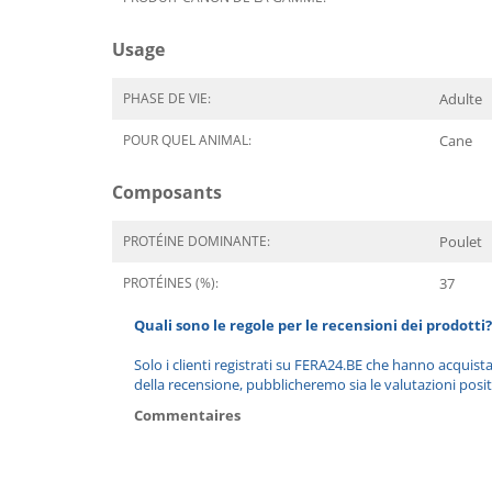
Usage
PHASE DE VIE:
Adulte
POUR QUEL ANIMAL:
Cane
Composants
PROTÉINE DOMINANTE:
Poulet
PROTÉINES (%):
37
Quali sono le regole per le recensioni dei prodotti?
Solo i clienti registrati su FERA24.BE che hanno acquist
della recensione, pubblicheremo sia le valutazioni posit
Commentaires