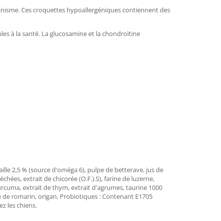
'organisme. Ces croquettes hypoallergéniques contiennent des
es à la santé. La glucosamine et la chondroïtine
ille 2,5 % (source d'oméga 6), pulpe de betterave, jus de
hées, extrait de chicorée (O.F.).S), farine de luzerne,
urcuma, extrait de thym, extrait d'agrumes, taurine 1000
le de romarin, origan, Probiotiques : Contenant E1705
z les chiens.