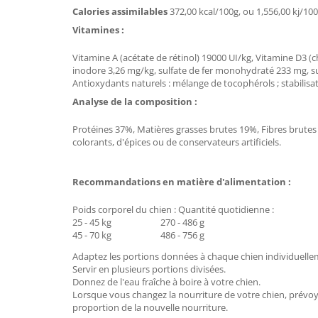
Calories assimilables
372,00 kcal/100g, ou 1,556,00 kj/10
Vitamines :
Vitamine A (acétate de rétinol) 19000 UI/kg, Vitamine D3 (
inodore 3,26 mg/kg, sulfate de fer monohydraté 233 mg, 
Antioxydants naturels : mélange de tocophérols ; stabilisa
Analyse de la composition :
Protéines 37%, Matières grasses brutes 19%, Fibres brutes
colorants, d'épices ou de conservateurs artificiels.
Recommandations en matière d'alimentation :
Poids corporel du chien : Quantité quotidienne :
25 - 45 kg 270 - 486 g
45 - 70 kg 486 - 756 g
Adaptez les portions données à chaque chien individuellem
Servir en plusieurs portions divisées.
Donnez de l'eau fraîche à boire à votre chien.
Lorsque vous changez la nourriture de votre chien, prévoy
proportion de la nouvelle nourriture.