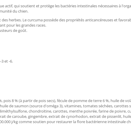
ique actif, qui soutient et protège les bactéries intestinales nécessaires à l
mmunité du chien.
 des herbes. Le curcuma possède des propriétés anticancéreuses et favorabl
tant pour les grandes races.
usteurs de goût.
3 et -6.
pois 8 % (à partir de pois secs), fécule de pomme de terre 6 %, huile de vola
, huile de saumon (source d'oméga 3), vitamines, tomates séchées, carottes séc
 diméthylsulfone, chondroïtine, carottes, menthe poivrée, farine de poivre, c
trait de caroube, gingembre, extrait de cynorhodon, extrait de pissenlit, hui
0.000 j/kg comme soutien pour restaurer la flore bactérienne intestinale che