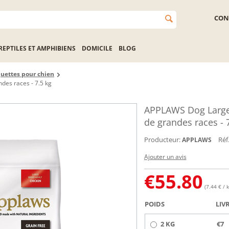
CON
REPTILES ET AMPHIBIENS
DOMICILE
BLOG
uettes pour chien
des races - 7.5 kg
APPLAWS Dog Large 
de grandes races - 
Producteur:
Réf.
APPLAWS
Ajouter un avis
€
55.80
(7.44 € / k
POIDS
LIV
2 KG
€7