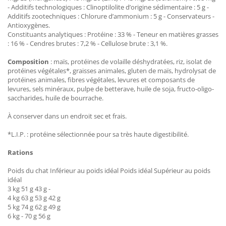
- Additifs technologiques : Clinoptilolite d’origine sédimentaire : 5 g -
Additifs zootechniques : Chlorure d’ammonium : 5 g - Conservateurs -
Antioxygènes.
Constituants analytiques : Protéine : 33 % - Teneur en matières grasses
: 16 % - Cendres brutes : 7,2 % - Cellulose brute : 3,1 %.
Composition
: maïs, protéines de volaille déshydratées, riz, isolat de
protéines végétales*, graisses animales, gluten de maïs, hydrolysat de
protéines animales, fibres végétales, levures et composants de
levures, sels minéraux, pulpe de betterave, huile de soja, fructo-oligo-
saccharides, huile de bourrache.
À conserver dans un endroit sec et frais.
*L.I.P. : protéine sélectionnée pour sa très haute digestibilité.
Rations
Poids du chat Inférieur au poids idéal Poids idéal Supérieur au poids
idéal
3 kg 51 g 43 g -
4 kg 63 g 53 g 42 g
5 kg 74 g 62 g 49 g
6 kg - 70 g 56 g