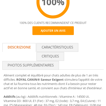
100%
100% DES CLIENTS RECOMMANDENT CE PRODUIT
AJOUTER UN AVIS
Recommend
DESCRIZIONE
CARACTÉRISTIQUES
CRITIQUES
PHOTOS SUPPLÉMENTAIRES
Aliment complet et équilibré pour chats adultes de plus de 1 an très
difficiles.
ROYAL CANIN® Savour Exigent
stimulera l’appétit de votre
chat et lui fournira tous les nutriments dont il a besoin pour rester
actif et en bonne santé, et convient aux chats d’intérieur et d’extérieur.
Additifs
(au kg) : Additifs nutritionnels : Vitamine A : 14500 UI,
Vitamine D3 : 800 UI, E1 (Fer) : 37 mg, E2 (Iode) : 3,7 mg, E4 (Cuivre) : 11
mg, E5 (Manganèse) : 48 mg, E6 (Zinc) : 143 mg, E8 (Sélénium) : 0,08 mg