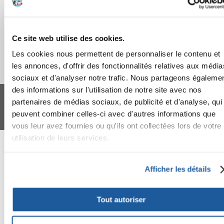
Ce site web utilise des cookies.
Les cookies nous permettent de personnaliser le contenu et
les annonces, d'offrir des fonctionnalités relatives aux média
sociaux et d'analyser notre trafic. Nous partageons égaleme
FERA 24 UG Sede legale: Blankenfelder Dorfstraße 94 15827 Blankenfelde-
des informations sur l'utilisation de notre site avec nos
Mahlow (Germania) - P.IVA DE317667035
partenaires de médias sociaux, de publicité et d'analyse, qui
*
Tous les prix incluent la TVA / plus l'expédition
peuvent combiner celles-ci avec d'autres informations que
© 2024-2026 FERA 24 UG.
vous leur avez fournies ou qu'ils ont collectées lors de votre
utilisation de leurs services.
FERA INTERNATIONAL:
Afficher les détails
Tout autoriser