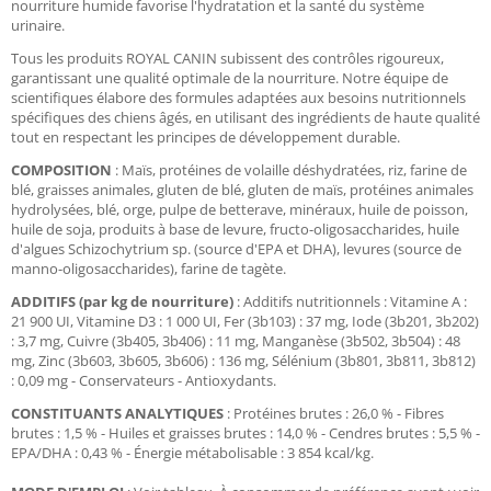
nourriture humide favorise l'hydratation et la santé du système
urinaire.
Tous les produits ROYAL CANIN subissent des contrôles rigoureux,
garantissant une qualité optimale de la nourriture. Notre équipe de
scientifiques élabore des formules adaptées aux besoins nutritionnels
spécifiques des chiens âgés, en utilisant des ingrédients de haute qualité
tout en respectant les principes de développement durable.
COMPOSITION
: Maïs, protéines de volaille déshydratées, riz, farine de
blé, graisses animales, gluten de blé, gluten de maïs, protéines animales
hydrolysées, blé, orge, pulpe de betterave, minéraux, huile de poisson,
huile de soja, produits à base de levure, fructo-oligosaccharides, huile
d'algues Schizochytrium sp. (source d'EPA et DHA), levures (source de
manno-oligosaccharides), farine de tagète.
ADDITIFS (par kg de nourriture)
: Additifs nutritionnels : Vitamine A :
21 900 UI, Vitamine D3 : 1 000 UI, Fer (3b103) : 37 mg, Iode (3b201, 3b202)
: 3,7 mg, Cuivre (3b405, 3b406) : 11 mg, Manganèse (3b502, 3b504) : 48
mg, Zinc (3b603, 3b605, 3b606) : 136 mg, Sélénium (3b801, 3b811, 3b812)
: 0,09 mg - Conservateurs - Antioxydants.
CONSTITUANTS ANALYTIQUES
: Protéines brutes : 26,0 % - Fibres
brutes : 1,5 % - Huiles et graisses brutes : 14,0 % - Cendres brutes : 5,5 % -
EPA/DHA : 0,43 % - Énergie métabolisable : 3 854 kcal/kg.