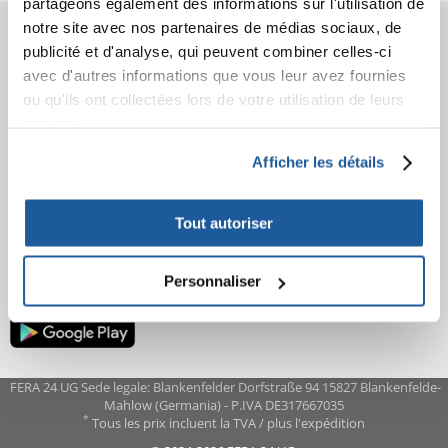
partageons également des informations sur l'utilisation de
notre site avec nos partenaires de médias sociaux, de
AVANT L'ACHAT
publicité et d'analyse, qui peuvent combiner celles-ci
avec d'autres informations que vous leur avez fournies
COMMANDES
ou qu'ils ont collectées lors de votre utilisation de leurs
services.
APRÈS L'ACHAT
Afficher les détails
APPRENEZ À NOUS CONNAÎTRE
Tout autoriser
Personnaliser
FERA 24 UG Sede legale: Blankenfelder Dorfstraße 94 15827 Blankenfelde-
Mahlow (Germania) - P.IVA DE317667035
*
Tous les prix incluent la TVA / plus l'expédition