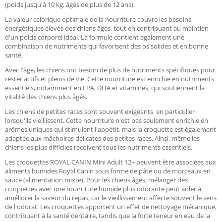
(poids jusqu'à 10 kg, âgés de plus de 12 ans).
La valeur calorique optimale de la nourriture couvre les besoins
énergétiques élevés des chiens âgés, tout en contribuant au maintien
d'un poids corporel idéal. La formule contient également une
combinaison de nutriments qui favorisent des os solides et en bonne
santé.
Avec l'âge, les chiens ont besoin de plus de nutriments spécifiques pour
rester actifs et pleins de vie. Cette nourriture est enrichie en nutriments
essentiels, notamment en EPA, DHA et vitamines, qui soutiennent la
vitalité des chiens plus âgés.
Les chiens de petites races sont souvent exigeants, en particulier
lorsqu'ils vieillissent. Cette nourriture n'est pas seulement enrichie en
arômes uniques qui stimulent l'appétit, mais la croquette est également
adaptée aux mâchoires délicates des petites races. Ainsi, même les
chiens les plus difficiles reçoivent tous les nutriments essentiels.
Les croquettes ROYAL CANIN Mini Adult 12+ peuvent être associées aux
aliments humides Royal Canin sous forme de pâté ou de morceaux en
sauce (alimentation mixte). Pour les chiens âgés, mélanger des
croquettes avec une nourriture humide plus odorante peut aider à
améliorer la saveur du repas, car le vieillissement affecte souvent le sens
de l'odorat. Les croquettes apportent un effet de nettoyage mécanique,
contribuant à la santé dentaire, tandis que la forte teneur en eau de la