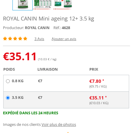
ROYAL CANIN Mini ageing 12+ 3.5 kg
Producteur:
Réf.:
4628
ROYAL CANIN
3 Avis
Ajouter un avis
€
35.11
(10.03 € / kg)
POIDS
LIVRAISON
PRIX
0.8 KG
€7
€
7.80
(€
9.75
/ KG)
3.5 KG
€7
€
35.11
(€
10.03
/ KG)
EXPÉDIÉ DANS LES 24 HEURES
Images de nos clients
Voir plus de photos