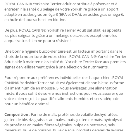
ROYAL CANIN® Yorkshire Terrier Adult contribue à préserver et à
entretenir la santé du pelage de votre Yorkshire grâce à un apport
adapté en acides gras oméga-3 (EPA et DHA), en acides gras oméga-6,
en huile de bourrache et en biotine.
De plus, ROYAL CANIN® Yorkshire Terrier Adult satisfait les appétits
les plus exigeants grâce à un mélange de saveurs exceptionnelles
auquel votre chien ne pourra résister !
Une bonne hygiène bucco-dentaire est un facteur important dans le
choix de la nourriture de votre chien. ROYAL CANIN® Yorkshire Terrier
Adult aide à maintenir la vitalité du Yorkshire Terrier face aux premiers
signes de vieillissement grâce à une sélection de nutriments.
Pour répondre aux préférences individuelles de chaque chien, ROYAL
CANIN® Yorkshire Terrier Adult est également disponible sous forme
d’aliment humide en mousse. Si vous envisagez une alimentation
mixte, il vous suffit de suivre nos instructions pour vous assurer que
votre chien reçoit la quantité d’aliments humides et secs adéquate
pour un bénéfice optimal.
Composition
: Farine de maïs, protéines de volaille déshydratées,
gluten de blé, riz, graisses animales, maïs, gluten de maïs, hydrolysat
de protéines animales, fibres végétales, pulpe de betterave, sels
minéraux, huile de poisson, huile de soja, produits dérivés de levures,