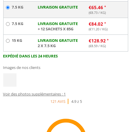
7.5 KG
LIVRAISON GRATUITE
€
65.46
(€
8.73
/ KG)
7.5 KG
LIVRAISON GRATUITE
€
84.02
+ 12 SACHETS X 85G
(€
11.20
/ KG)
15 KG
LIVRAISON GRATUITE
€
128.92
2 X 7.5 KG
(€
8.59
/ KG)
EXPÉDIÉ DANS LES 24 HEURES
Images de nos clients
Voir des photos supplémentaires : 1
121 AVIS
4.9 z 5