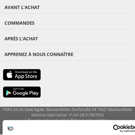
AVANT L'ACHAT
COMMANDES
APRÈS L'ACHAT
APPRENEZ À NOUS CONNAÎTRE
FERA 24 UG Sede legale: Blankenfelder Dorfstraße 94 15827 Blankenfelde-
Mahlow (Germania) - P.IVA DE317667035
*
Tous les prix incluent la TVA / plus l'expédition
© 2024-2026 FERA 24 UG.