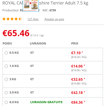
ROYAL CANIN Yorkshire Terrier Adult 7.5 kg
Producteur:
Réf.:
4739
ROYAL CANIN
121 Avis
Ajouter un avis
€
65.46
(8.73 € / kg)
POIDS
LIVRAISON
PRIX
0.5 KG
€7
€
7.10
(€
14.20
/ KG)
1.0 KG
€7
€
14.06
(€
14.06
/ KG)
3 KG
€7
€
32.65
(€
10.88
/ KG)
3.0 KG
€7
€
42.18
6.0 KG
LIVRAISON GRATUITE
€
84.36