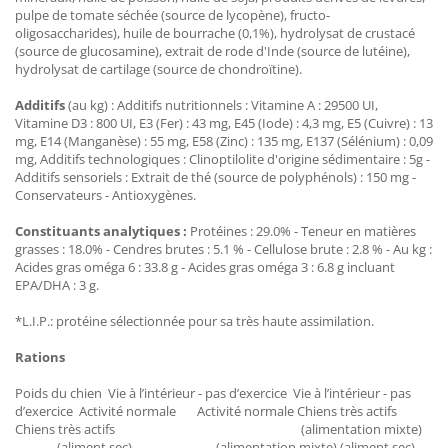
pulpe de tomate séchée (source de lycopène), fructo-
oligosaccharides), huile de bourrache (0,1%), hydrolysat de crustacé
(source de glucosamine), extrait de rode d'Inde (source de lutéine),
hydrolysat de cartilage (source de chondroïtine).
Additifs
(au kg) : Additifs nutritionnels : Vitamine A : 29500 UI,
Vitamine D3 : 800 UI, E3 (Fer) : 43 mg, E45 (Iode) : 4,3 mg, E5 (Cuivre) : 13
mg, E14 (Manganèse) : 55 mg, E58 (Zinc) : 135 mg, E137 (Sélénium) : 0,09
mg, Additifs technologiques : Clinoptilolite d'origine sédimentaire : 5g -
Additifs sensoriels : Extrait de thé (source de polyphénols) : 150 mg -
Conservateurs - Antioxygènes.
Constituants analytiques :
Protéines : 29.0% - Teneur en matières
grasses : 18.0% - Cendres brutes : 5.1 % - Cellulose brute : 2.8 % - Au kg :
Acides gras oméga 6 : 33.8 g - Acides gras oméga 3 : 6.8 g incluant
EPA/DHA : 3 g.
*L.I.P.: protéine sélectionnée pour sa très haute assimilation.
Rations
Poids du chien Vie à l’intérieur - pas d’exercice Vie à l’intérieur - pas
d’exercice Activité normale Activité normale Chiens très actifs
Chiens très actifs
(alimentation mixte)
(aliment sec) (alimentation mixte) (aliment sec)