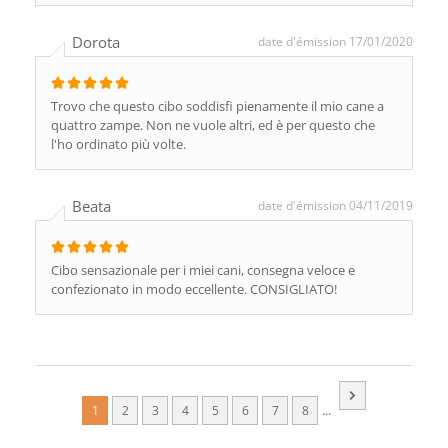
Dorota
date d'émission 17/01/2020
Trovo che questo cibo soddisfi pienamente il mio cane a
quattro zampe. Non ne vuole altri, ed è per questo che
l'ho ordinato più volte.
Beata
date d'émission 04/11/2019
Cibo sensazionale per i miei cani, consegna veloce e
confezionato in modo eccellente. CONSIGLIATO!
...
1
2
3
4
5
6
7
8