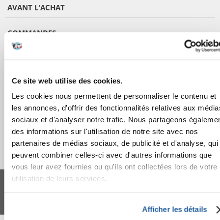
AVANT L'ACHAT
COMMANDES
APRÈS L'ACHAT
Ce site web utilise des cookies.
APPRENEZ À NOUS CONNAÎTRE
Les cookies nous permettent de personnaliser le contenu et
les annonces, d'offrir des fonctionnalités relatives aux média
sociaux et d'analyser notre trafic. Nous partageons égaleme
des informations sur l'utilisation de notre site avec nos
partenaires de médias sociaux, de publicité et d'analyse, qui
peuvent combiner celles-ci avec d'autres informations que
vous leur avez fournies ou qu'ils ont collectées lors de votre
FERA 24 UG Sede legale: Blankenfelder Dorfstraße 94 15827 Blankenfelde-
utilisation de leurs services.
Mahlow (Germania) - P.IVA DE317667035
*
Tous les prix incluent la TVA / plus l'expédition
© 2024-2026 FERA 24 UG.
Afficher les détails