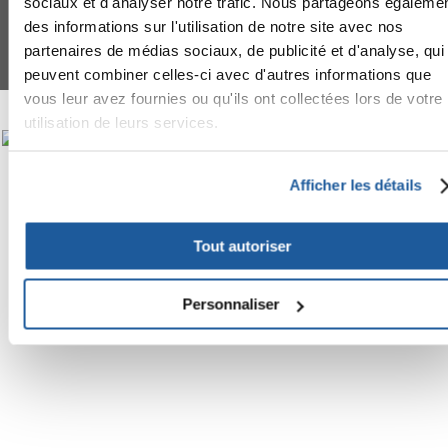
sociaux et d'analyser notre trafic. Nous partageons égaleme
FERA 24 UG Sede legale: Blankenfelder Dorfstraße 94 15827 Blankenfelde-
Mahlow (Germania) - P.IVA DE317667035
des informations sur l'utilisation de notre site avec nos
*
Tous les prix incluent la TVA / plus l'expédition
partenaires de médias sociaux, de publicité et d'analyse, qui
© 2024-2026 FERA 24 UG.
peuvent combiner celles-ci avec d'autres informations que
vous leur avez fournies ou qu'ils ont collectées lors de votre
FERA INTERNATIONAL:
utilisation de leurs services.
Afficher les détails
Tout autoriser
Personnaliser