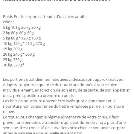
Poids Poids corporel attendu d'un chien adulte :
chiot :
5 kg 10 kg 20 kg 30 kg
2 kg 80 g 80 g 80 g
5 kg 80 g* 120 g 150 g
10 kg 150 g* 210 g 270 g
15 kg 300 g
20 kg 240 g* 360 g
25 kg 330 g
30 kg 320 g*
Les portions quotidiennes indiquées ci-dessus sont approximatives.
Adaptez toujours la quantité de nourriture donnée à votre chien
individuellement, en fonction de son état, de sa santé, de son appétit et
de sa prédisposition à prendre du poids.
Les bols de nourriture doivent être lavés quotidiennement et la
nourriture non consommée doit être remplacée par de la nourriture
neuve.
Lorsque vous changez le régime alimentaire de votre chien, il faut
prévoir une période de transition, qui peut durer de cinq à plus d'une
semaine. Il est conseillé de surveiller votre chien et son poids corporel
après le passage à une nouvelle alimentation.