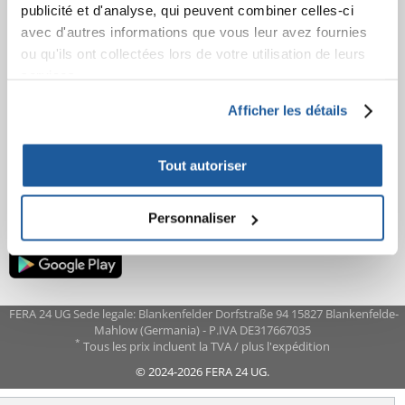
AVANT L'ACHAT
publicité et d'analyse, qui peuvent combiner celles-ci
avec d'autres informations que vous leur avez fournies
COMMANDES
ou qu'ils ont collectées lors de votre utilisation de leurs
services.
APRÈS L'ACHAT
Afficher les détails
APPRENEZ À NOUS CONNAÎTRE
Tout autoriser
Personnaliser
FERA 24 UG Sede legale: Blankenfelder Dorfstraße 94 15827 Blankenfelde-
Mahlow (Germania) - P.IVA DE317667035
*
Tous les prix incluent la TVA / plus l'expédition
© 2024-2026 FERA 24 UG.
FERA INTERNATIONAL: