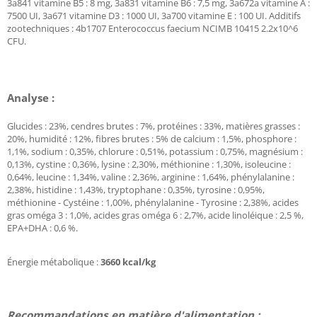
3a841 vitamine B5 : 8 mg, 3a831 vitamine B6 : 7,5 mg, 3a672a vitamine A :
7500 UI, 3a671 vitamine D3 : 1000 UI, 3a700 vitamine E : 100 UI. Additifs
zootechniques : 4b1707 Enterococcus faecium NCIMB 10415 2.2x10^6
CFU.
Analyse :
Glucides : 23%, cendres brutes : 7%, protéines : 33%, matières grasses :
20%, humidité : 12%, fibres brutes : 5% de calcium : 1,5%, phosphore :
1,1%, sodium : 0,35%, chlorure : 0,51%, potassium : 0,75%, magnésium :
0,13%, cystine : 0,36%, lysine : 2,30%, méthionine : 1,30%, isoleucine :
0,64%, leucine : 1,34%, valine : 2,36%, arginine : 1,64%, phénylalanine :
2,38%, histidine : 1,43%, tryptophane : 0,35%, tyrosine : 0,95%,
méthionine - Cystéine : 1,00%, phénylalanine - Tyrosine : 2,38%, acides
gras oméga 3 : 1,0%, acides gras oméga 6 : 2,7%, acide linoléique : 2,5 %,
EPA+DHA : 0,6 %.
Énergie métabolique :
3660 kcal/kg
Recommandations en matière d'alimentation :