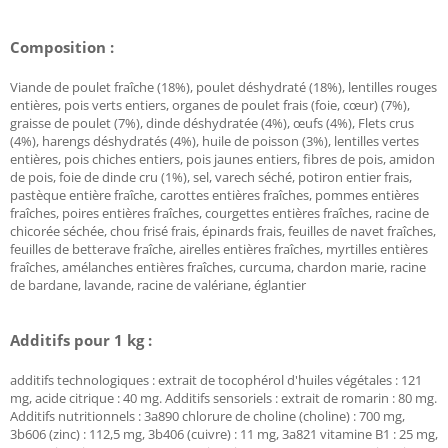
Composition :
Viande de poulet fraîche (18%), poulet déshydraté (18%), lentilles rouges
entières, pois verts entiers, organes de poulet frais (foie, cœur) (7%),
graisse de poulet (7%), dinde déshydratée (4%), œufs (4%), Flets crus
(4%), harengs déshydratés (4%), huile de poisson (3%), lentilles vertes
entières, pois chiches entiers, pois jaunes entiers, fibres de pois, amidon
de pois, foie de dinde cru (1%), sel, varech séché, potiron entier frais,
pastèque entière fraîche, carottes entières fraîches, pommes entières
fraîches, poires entières fraîches, courgettes entières fraîches, racine de
chicorée séchée, chou frisé frais, épinards frais, feuilles de navet fraîches,
feuilles de betterave fraîche, airelles entières fraîches, myrtilles entières
fraîches, amélanches entières fraîches, curcuma, chardon marie, racine
de bardane, lavande, racine de valériane, églantier
Additifs pour 1 kg :
additifs technologiques : extrait de tocophérol d'huiles végétales : 121
mg, acide citrique : 40 mg. Additifs sensoriels : extrait de romarin : 80 mg.
Additifs nutritionnels : 3a890 chlorure de choline (choline) : 700 mg,
3b606 (zinc) : 112,5 mg, 3b406 (cuivre) : 11 mg, 3a821 vitamine B1 : 25 mg,