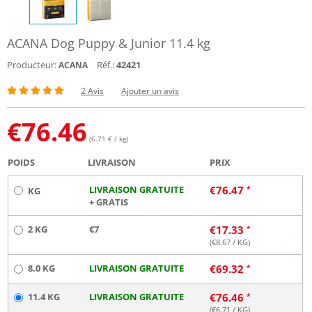
ACANA Dog Puppy & Junior 11.4 kg
Producteur:
Réf.:
42421
ACANA
2 Avis
Ajouter un avis
€
76.46
(6.71 € / kg)
POIDS
LIVRAISON
PRIX
LIVRAISON GRATUITE
€
76.47
KG
+ GRATIS
2 KG
€7
€
17.33
(€
8.67
/ KG)
8.0 KG
LIVRAISON GRATUITE
€
69.32
11.4 KG
LIVRAISON GRATUITE
€
76.46
(€
6.71
/ KG)