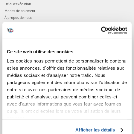
Délai d'exécution
Modes de paiement
À propos de nous
COMMANDES
Confirmation de la commande
Ce site web utilise des cookies.
Connexion à votre compte
Les cookies nous permettent de personnaliser le contenu
Informations sur la commande
et les annonces, d'offrir des fonctionnalités relatives aux
Votre commande
médias sociaux et d'analyser notre trafic. Nous
partageons également des informations sur l'utilisation de
APRÈS L'ACHAT
notre site avec nos partenaires de médias sociaux, de
publicité et d'analyse, qui peuvent combiner celles-ci
Factures
avec d'autres informations que vous leur avez fournies
Garantie et service
ou qu'ils ont collectées lors de votre utilisation de leurs
Information sur le droit de rétractation
services.
APPRENEZ À NOUS CONNAÎTRE
Afficher les détails