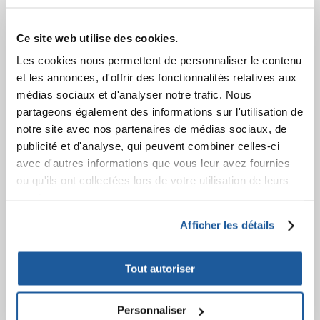
Confirmation de la commande
Ce site web utilise des cookies.
Connexion à votre compte
Les cookies nous permettent de personnaliser le contenu
Informations sur la commande
et les annonces, d'offrir des fonctionnalités relatives aux
Votre commande
médias sociaux et d'analyser notre trafic. Nous
partageons également des informations sur l'utilisation de
APRÈS L'ACHAT
notre site avec nos partenaires de médias sociaux, de
publicité et d'analyse, qui peuvent combiner celles-ci
Factures
avec d'autres informations que vous leur avez fournies
Garantie et service
ou qu'ils ont collectées lors de votre utilisation de leurs
Information sur le droit de rétractation
services.
APPRENEZ À NOUS CONNAÎTRE
Afficher les détails
A propos de nous
Contact
Tout autoriser
Personnaliser