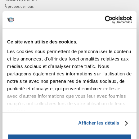
À propos de nous
COMMANDES
Confirmation de la commande
Ce site web utilise des cookies.
Connexion à votre compte
Les cookies nous permettent de personnaliser le contenu
Informations sur la commande
et les annonces, d'offrir des fonctionnalités relatives aux
Votre commande
médias sociaux et d'analyser notre trafic. Nous
partageons également des informations sur l'utilisation de
APRÈS L'ACHAT
notre site avec nos partenaires de médias sociaux, de
publicité et d'analyse, qui peuvent combiner celles-ci
Factures
avec d'autres informations que vous leur avez fournies
Garantie et service
ou qu'ils ont collectées lors de votre utilisation de leurs
Information sur le droit de rétractation
services.
APPRENEZ À NOUS CONNAÎTRE
Afficher les détails
A propos de nous