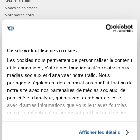
Délai d'exécution
Modes de paiement
À propos de nous
COMMANDES
Confirmation de la commande
Ce site web utilise des cookies.
Connexion à votre compte
Les cookies nous permettent de personnaliser le contenu
Informations sur la commande
et les annonces, d'offrir des fonctionnalités relatives aux
Votre commande
médias sociaux et d'analyser notre trafic. Nous
partageons également des informations sur l'utilisation de
APRÈS L'ACHAT
notre site avec nos partenaires de médias sociaux, de
publicité et d'analyse, qui peuvent combiner celles-ci
Factures
avec d'autres informations que vous leur avez fournies
Garantie et service
ou qu'ils ont collectées lors de votre utilisation de leurs
Information sur le droit de rétractation
services.
APPRENEZ À NOUS CONNAÎTRE
Afficher les détails