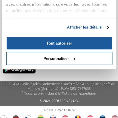
Garantie et service
avec d'autres informations que vous leur avez fournies
Information sur le droit de rétractation
ou qu'ils ont collectées lors de votre utilisation de leurs
services.
APPRENEZ À NOUS CONNAÎTRE
Afficher les détails
A propos de nous
Contact
Tout autoriser
Personnaliser
FERA 24 UG Sede legale: Blankenfelder Dorfstraße 94 15827 Blankenfelde-
Mahlow (Germania) - P.IVA DE317667035
*
Tous les prix incluent la TVA / plus l'expédition
© 2024-2026 FERA 24 UG.
FERA INTERNATIONAL: