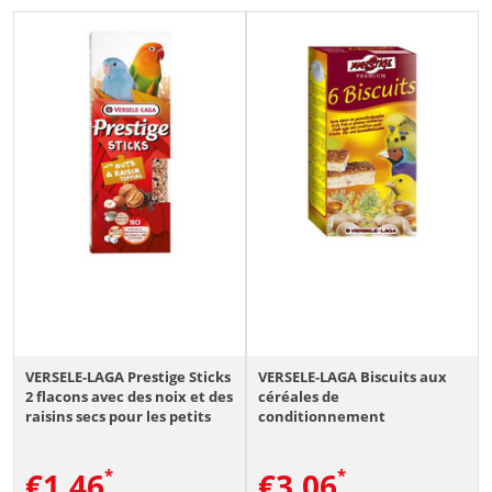
VERSELE-LAGA Prestige Sticks
VERSELE-LAGA Biscuits aux
2 flacons avec des noix et des
céréales de
raisins secs pour les petits
conditionnement
perroquets 60g
€
1.46
€
3.06