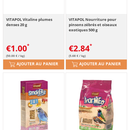
VITAPOL Vitaline plumes
VITAPOL Nourriture pour
denses 20 g
pinsons zébrés et oiseaux
exotiques 500 g
€
1.00
€
2.84
(50.00 € / kg)
(5.68 € / kg)
AJOUTER AU PANIER
AJOUTER AU PANIER