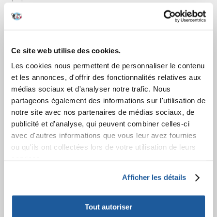
COMMANDES
Confirmation de la commande
Ce site web utilise des cookies.
Connexion à votre compte
Les cookies nous permettent de personnaliser le contenu
Informations sur la commande
et les annonces, d'offrir des fonctionnalités relatives aux
Votre commande
médias sociaux et d'analyser notre trafic. Nous
partageons également des informations sur l'utilisation de
APRÈS L'ACHAT
notre site avec nos partenaires de médias sociaux, de
publicité et d'analyse, qui peuvent combiner celles-ci
Factures
avec d'autres informations que vous leur avez fournies
Garantie et service
ou qu'ils ont collectées lors de votre utilisation de leurs
Information sur le droit de rétractation
services.
APPRENEZ À NOUS CONNAÎTRE
Afficher les détails
A propos de nous
Contact
Tout autoriser