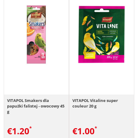
VITAPOL Smakers dla
VITAPOL Vitaline super
papużki falistej - owocowy 45
couleur 20 g
g
€
1.20
€
1.00