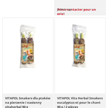
[Nous contacter pour un
(0.00 € / kg)
prix]
VITAPOL Smakers dla ptaków
VITAPOL Vita Herbal Smakers
na pierzenie i nasienny
eucalyptus et pour le chant
vitaherbal 90 g
90 g / 2 pièces