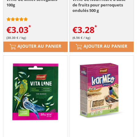
100g
de fruits pour perroquets
ondulés 500 g
€
3.03
€
3.28
(30.30 € / kg)
(6.56 € / kg)
AJOUTER AU PANIER
AJOUTER AU PANIER