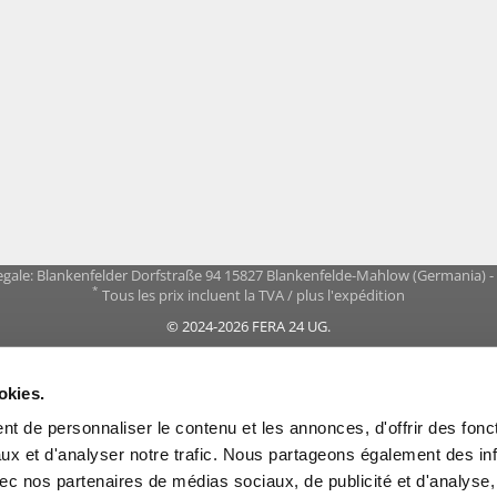
gale: Blankenfelder Dorfstraße 94 15827 Blankenfelde-Mahlow (Germania) 
*
Tous les prix incluent la TVA / plus l'expédition
© 2024-2026 FERA 24 UG.
ONAL:
okies.
t de personnaliser le contenu et les annonces, d'offrir des fonct
ux et d'analyser notre trafic. Nous partageons également des in
 avec nos partenaires de médias sociaux, de publicité et d'analyse