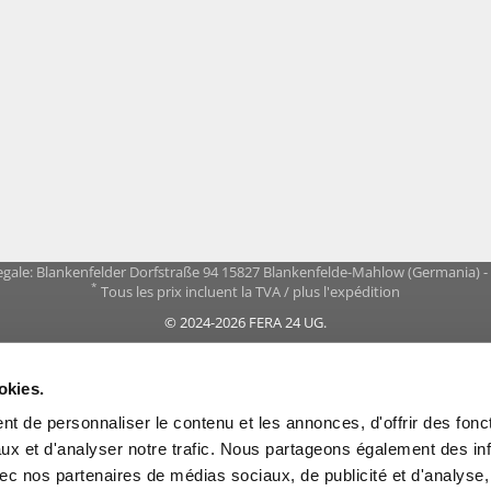
gale: Blankenfelder Dorfstraße 94 15827 Blankenfelde-Mahlow (Germania) 
*
Tous les prix incluent la TVA / plus l'expédition
© 2024-2026 FERA 24 UG.
ONAL:
okies.
t de personnaliser le contenu et les annonces, d'offrir des fonct
ux et d'analyser notre trafic. Nous partageons également des in
 avec nos partenaires de médias sociaux, de publicité et d'analyse