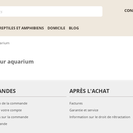
CON
REPTILES ET AMPHIBIENS
DOMICILE
BLOG
uarium
our aquarium
ANDES
APRÈS L'ACHAT
n de la commande
Factures
 votre compte
Garantie et service
s sur la commande
Information sur le droit de rétractation
ande