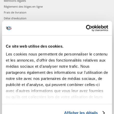
Mentions légales
Règlement des litiges en ligne
Frais de livraison
Délai d'exécution
Modes de paiement
À propos de nous
COMMANDES
Ce site web utilise des cookies.
Les cookies nous permettent de personnaliser le contenu
Confirmation de la commande
et les annonces, d'offrir des fonctionnalités relatives aux
Connexion à votre compte
médias sociaux et d'analyser notre trafic. Nous
Informations sur la commande
partageons également des informations sur l'utilisation de
Votre commande
notre site avec nos partenaires de médias sociaux, de
publicité et d'analyse, qui peuvent combiner celles-ci
APRÈS L'ACHAT
avec d'autres informations que vous leur avez fournies
ou qu'ils ont collectées lors de votre utilisation de leurs
Factures
services.
Garantie et service
Information sur le droit de rétractation
Afficher les détails