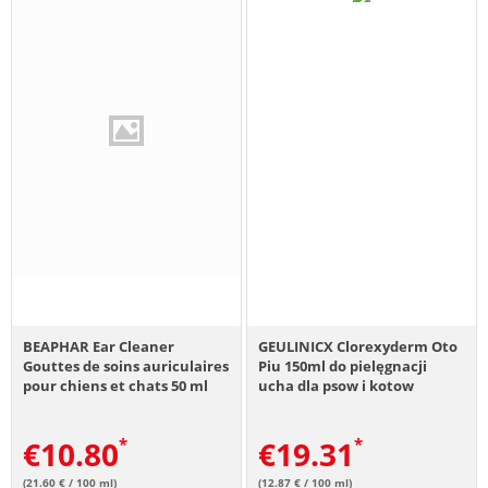
BEAPHAR Ear Cleaner
GEULINICX Clorexyderm Oto
Gouttes de soins auriculaires
Piu 150ml do pielęgnacji
pour chiens et chats 50 ml
ucha dla psow i kotow
€
10.80
€
19.31
(21.60 € / 100 ml)
(12.87 € / 100 ml)