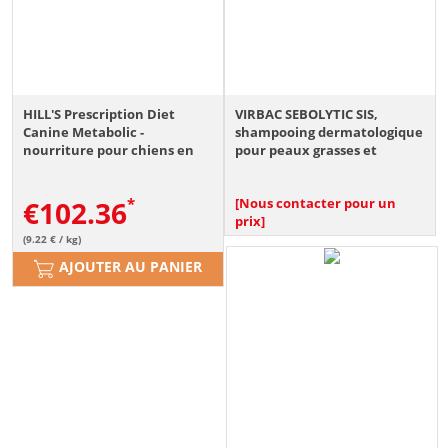
HILL'S Prescription Diet
VIRBAC SEBOLYTIC SIS,
Canine Metabolic -
shampooing dermatologique
nourriture pour chiens en
pour peaux grasses et
surpoids 12 kg + 3 x 370g
pellicules, 250 ml
nourriture pour chiens en
€
102.36
[Nous contacter pour un
surpoids OFFERTS
prix]
(9.22 € / kg)
AJOUTER AU PANIER