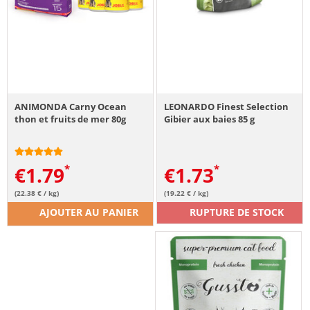
ANIMONDA Carny Ocean
LEONARDO Finest Selection
thon et fruits de mer 80g
Gibier aux baies 85 g
€
1.79
€
1.73
(22.38 € / kg)
(19.22 € / kg)
AJOUTER AU PANIER
RUPTURE DE STOCK