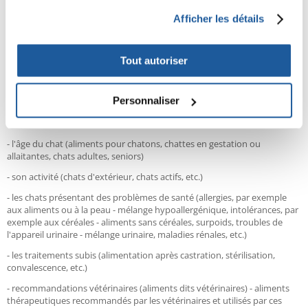
belle apparence de l'animal, mais surtout sa santé. Les meilleurs
Afficher les détails
aliments pour chats imitent et se rapprochent du régime naturel de ces
animaux uniques, de sorte que les chats les choisissent et les aiment
instinctivement !
Tout autoriser
Les aliments humides, quel que soit le fabricant, ont quelques
caractéristiques en commun qui les distinguent des aliments secs. Le
Personnaliser
propriétaire, afin d'atteindre et de sentir les papilles de son favori, peut
rechercher parmi les produits adaptés :
- l'âge du chat (aliments pour chatons, chattes en gestation ou
allaitantes, chats adultes, seniors)
- son activité (chats d'extérieur, chats actifs, etc.)
- les chats présentant des problèmes de santé (allergies, par exemple
aux aliments ou à la peau - mélange hypoallergénique, intolérances, par
exemple aux céréales - aliments sans céréales, surpoids, troubles de
l'appareil urinaire - mélange urinaire, maladies rénales, etc.)
- les traitements subis (alimentation après castration, stérilisation,
convalescence, etc.)
- recommandations vétérinaires (aliments dits vétérinaires) - aliments
thérapeutiques recommandés par les vétérinaires et utilisés par ces