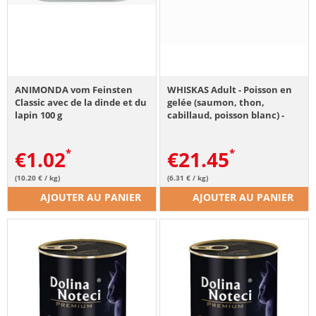
ANIMONDA vom Feinsten
WHISKAS Adult - Poisson en
Classic avec de la dinde et du
gelée (saumon, thon,
lapin 100 g
cabillaud, poisson blanc) -
Sachet 40 x 85 g
€
1.02
€
21.45
(10.20 € / kg)
(6.31 € / kg)
AJOUTER AU PANIER
AJOUTER AU PANIER