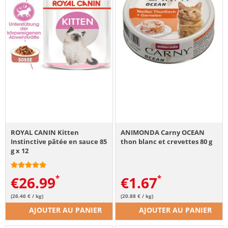
ROYAL CANIN Kitten
ANIMONDA Carny OCEAN
Instinctive pâtée en sauce 85
thon blanc et crevettes 80 g
g x 12
€
26.99
€
1.67
(26.46 € / kg)
(20.88 € / kg)
AJOUTER AU PANIER
AJOUTER AU PANIER