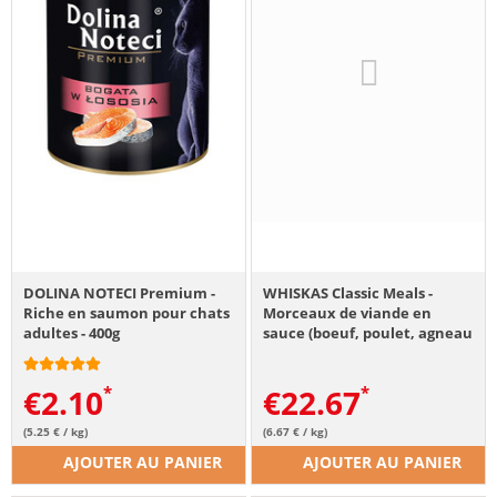
DOLINA NOTECI Premium -
WHISKAS Classic Meals -
Riche en saumon pour chats
Morceaux de viande en
adultes - 400g
sauce (boeuf, poulet, agneau
& volaile) - 40x85 g
€
2.10
€
22.67
(5.25 € / kg)
(6.67 € / kg)
AJOUTER AU PANIER
AJOUTER AU PANIER