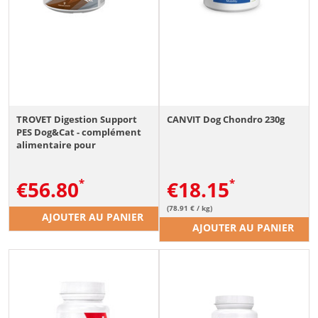
TROVET Digestion Support
CANVIT Dog Chondro 230g
PES Dog&Cat - complément
alimentaire pour
chiens/chats destiné à
soutenir une mauvaise
€
56.80
€
18.15
digestion en cas de maladies
du pancréas - 200 g
(78.91 € / kg)
AJOUTER AU PANIER
AJOUTER AU PANIER