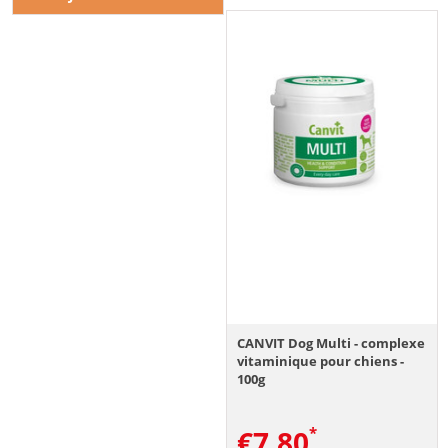
CANVIT Dog Multi - complexe
vitaminique pour chiens -
100g
€
7.80