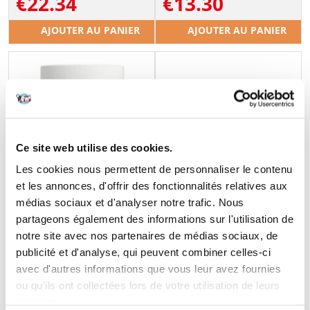
€
22.34
€
13.30
AJOUTER AU PANIER
AJOUTER AU PANIER
Ce site web utilise des cookies.
Les cookies nous permettent de personnaliser le contenu
et les annonces, d'offrir des fonctionnalités relatives aux
médias sociaux et d'analyser notre trafic. Nous
partageons également des informations sur l'utilisation de
notre site avec nos partenaires de médias sociaux, de
publicité et d'analyse, qui peuvent combiner celles-ci
avec d'autres informations que vous leur avez fournies
DOLFOS Dolvit - probiotiques
DOLFOS ImmunoDol -
ou qu'ils ont collectées lors de votre utilisation de leurs
et prébiotiques - 60
soutien immunitaire - 90
services.
comprimés
comprimés