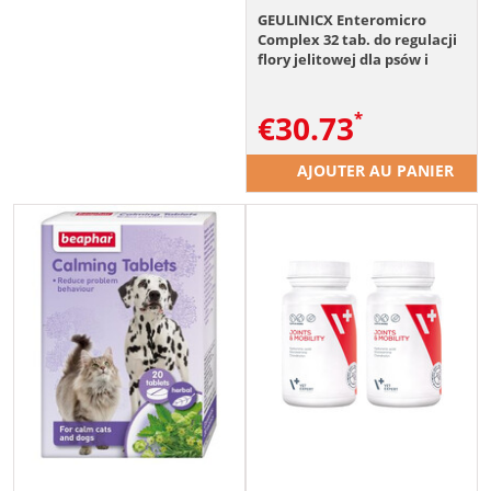
GEULINICX Enteromicro
Complex 32 tab. do regulacji
flory jelitowej dla psów i
kotów
€
30.73
AJOUTER AU PANIER