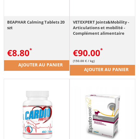
BEAPHAR Calming Tablets 20
VETEXPERT Joints&Mobility -
szt
Articulations et mobilité -
Complément alimentaire
pour chiens et chats - 2 x 30
comprimés
€
8.80
€
90.00
(150.00 € / kg)
AJOUTER AU PANIER
AJOUTER AU PANIER