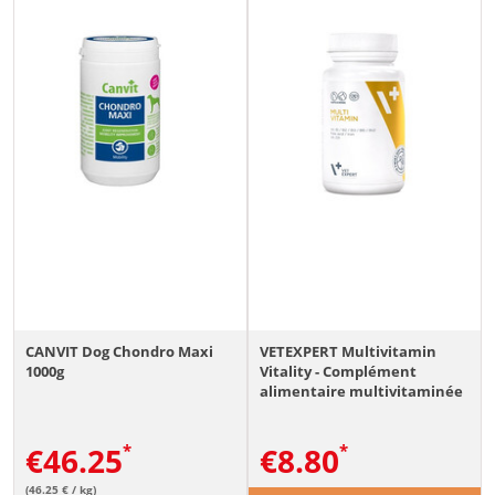
CANVIT Dog Chondro Maxi
VETEXPERT Multivitamin
1000g
Vitality - Complément
alimentaire multivitaminée
pour chiens et chats - 30
comprimés
€
46.25
€
8.80
(46.25 € / kg)