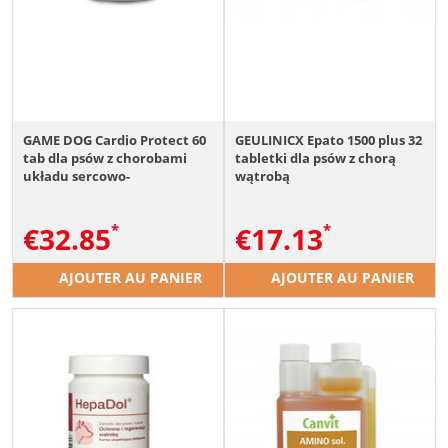
GAME DOG Cardio Protect 60
GEULINICX Epato 1500 plus 32
tab dla psów z chorobami
tabletki dla psów z chorą
układu sercowo-
wątrobą
naczyniowego
€
32.85
€
17.13
AJOUTER AU PANIER
AJOUTER AU PANIER