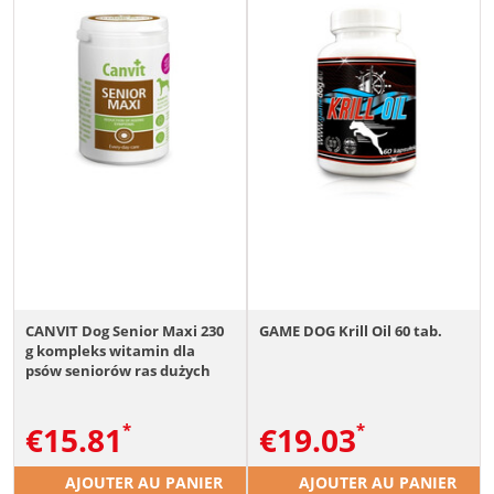
CANVIT Dog Senior Maxi 230
GAME DOG Krill Oil 60 tab.
g kompleks witamin dla
psów seniorów ras dużych
€
15.81
€
19.03
AJOUTER AU PANIER
AJOUTER AU PANIER