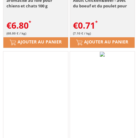
aromatisé au foie pour
Adult Chicken&Beef - avec
chiens et chats 100 g
du boeuf et du poulet pour
chats - 100 g
€
6.80
€
0.71
(68.00 € / kg)
(7.10 € / kg)
AJOUTER AU PANIER
AJOUTER AU PANIER