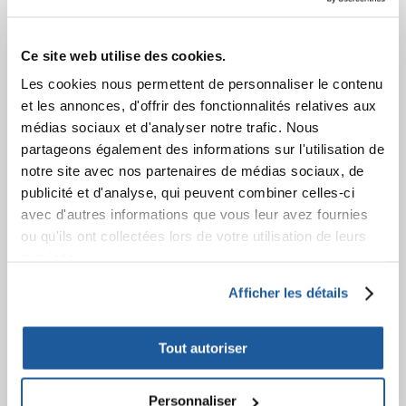
COMMANDES
Ce site web utilise des cookies.
Les cookies nous permettent de personnaliser le contenu
Confirmation de la commande
et les annonces, d'offrir des fonctionnalités relatives aux
Connexion à votre compte
médias sociaux et d'analyser notre trafic. Nous
Informations sur la commande
partageons également des informations sur l'utilisation de
Votre commande
notre site avec nos partenaires de médias sociaux, de
publicité et d'analyse, qui peuvent combiner celles-ci
APRÈS L'ACHAT
avec d'autres informations que vous leur avez fournies
ou qu'ils ont collectées lors de votre utilisation de leurs
Factures
services.
Garantie et service
Information sur le droit de rétractation
Afficher les détails
APPRENEZ À NOUS CONNAÎTRE
Tout autoriser
A propos de nous
Contact
Personnaliser