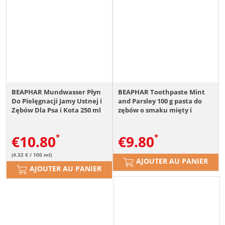
BEAPHAR Mundwasser Płyn
BEAPHAR Toothpaste Mint
Do Pielęgnacji Jamy Ustnej i
and Parsley 100 g pasta do
Zębów Dla Psa i Kota 250 ml
zębów o smaku mięty i
pietruszki dla psów i kotów
€
10.80
€
9.80
(4.32 € / 100 ml)
AJOUTER AU PANIER
AJOUTER AU PANIER