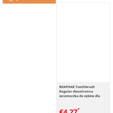
BEAPHAR Toothbrush
Regular dwustronna
szczoteczka do zębów dla
psów i kotów
€
4.27