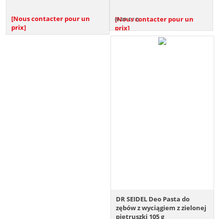
kota
[Nous contacter pour un
[Nous contacter pour un
(0.00 € / l)
prix]
prix]
DR SEIDEL Deo Pasta do
zębów z wyciągiem z zielonej
pietruszki 105 g