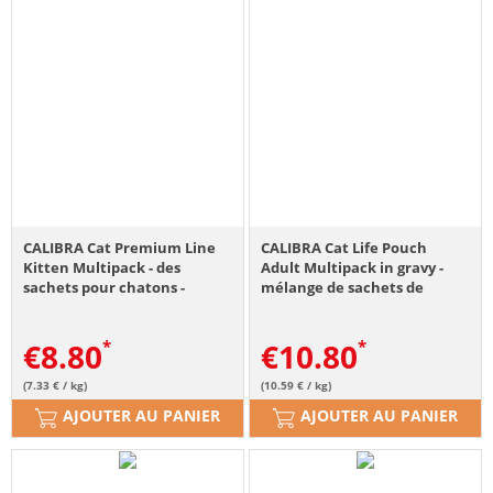
CALIBRA Cat Premium Line
CALIBRA Cat Life Pouch
Kitten Multipack - des
Adult Multipack in gravy -
sachets pour chatons -
mélange de sachets de
12x100 g
viande sans céréales pour
chats adultes - 12x85
€
8.80
€
10.80
(7.33 € / kg)
(10.59 € / kg)
AJOUTER AU PANIER
AJOUTER AU PANIER