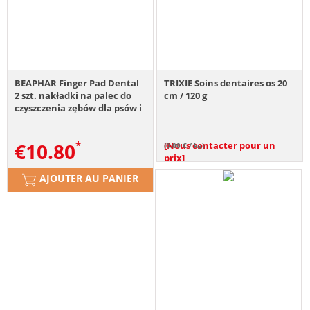
BEAPHAR Finger Pad Dental
TRIXIE Soins dentaires os 20
2 szt. nakładki na palec do
cm / 120 g
czyszczenia zębów dla psów i
kotów
€
10.80
[Nous contacter pour un
(0.00 € / kg)
prix]
AJOUTER AU PANIER