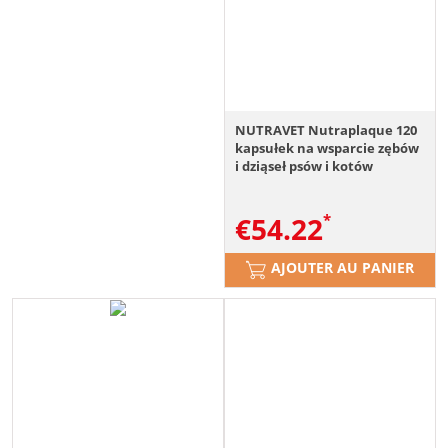
NUTRAVET Nutraplaque 120
kapsułek na wsparcie zębów
i dziąseł psów i kotów
€
54.22
AJOUTER AU PANIER