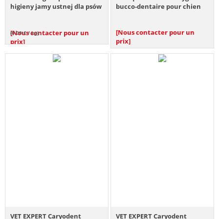
higieny jamy ustnej dla psów
bucco‑dentaire pour chien
i kotów
et chat 250 ml
[Nous contacter pour un
[Nous contacter pour un
(0.00 € / kg)
prix]
prix]
VET EXPERT Caryodent
VET EXPERT Caryodent