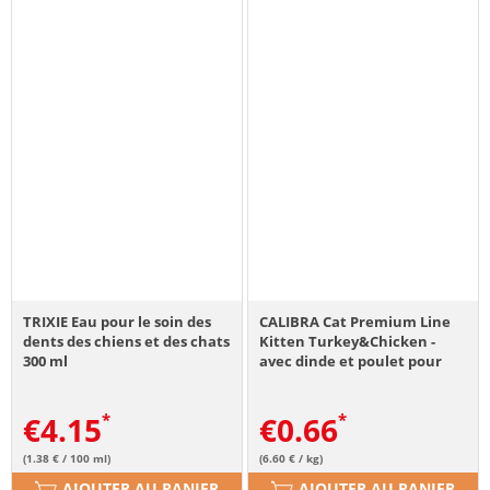
TRIXIE Eau pour le soin des
CALIBRA Cat Premium Line
dents des chiens et des chats
Kitten Turkey&Chicken -
300 ml
avec dinde et poulet pour
chatons - 100 g
€
4.15
€
0.66
(1.38 € / 100 ml)
(6.60 € / kg)
AJOUTER AU PANIER
AJOUTER AU PANIER