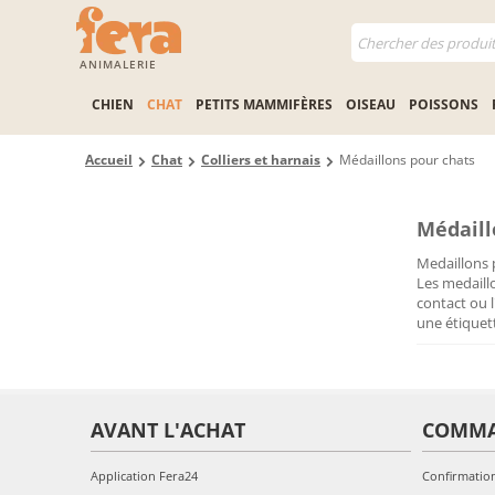
ANIMALERIE
CHIEN
CHAT
PETITS MAMMIFÈRES
OISEAU
POISSONS
Accueil
Chat
Colliers et harnais
Médaillons pour chats
Médaill
Medaillons 
Les medaill
contact ou 
une étiquet
AVANT L'ACHAT
COMM
Application Fera24
Confirmatio