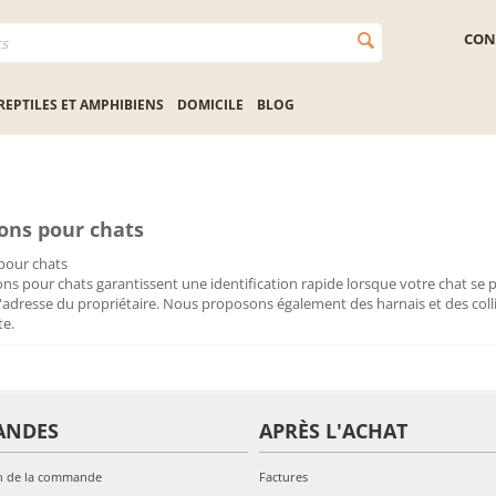
CON
REPTILES ET AMPHIBIENS
DOMICILE
BLOG
ons pour chats
pour chats
ons pour chats garantissent une identification rapide lorsque votre chat se 
l'adresse du propriétaire. Nous proposons également des harnais et des col
te.
ANDES
APRÈS L'ACHAT
n de la commande
Factures