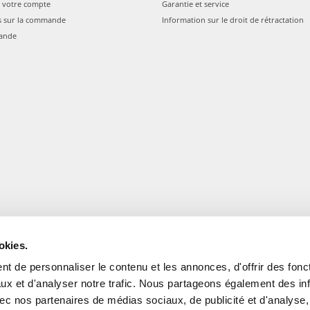
 votre compte
Garantie et service
s sur la commande
Information sur le droit de rétractation
ande
gale: Blankenfelder Dorfstraße 94 15827 Blankenfelde-Mahlow (Germania) 
*
Tous les prix incluent la TVA / plus l'expédition
okies.
© 2024-2026 FERA 24 UG.
t de personnaliser le contenu et les annonces, d'offrir des fonct
ux et d'analyser notre trafic. Nous partageons également des in
ONAL:
 avec nos partenaires de médias sociaux, de publicité et d'analyse