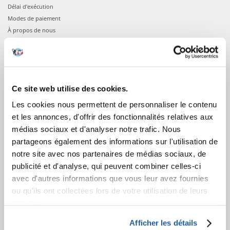
Délai d'exécution
Modes de paiement
À propos de nous
COMMANDES
Confirmation de la commande
Ce site web utilise des cookies.
Connexion à votre compte
Les cookies nous permettent de personnaliser le contenu
Informations sur la commande
et les annonces, d'offrir des fonctionnalités relatives aux
Votre commande
médias sociaux et d'analyser notre trafic. Nous
partageons également des informations sur l'utilisation de
APRÈS L'ACHAT
notre site avec nos partenaires de médias sociaux, de
publicité et d'analyse, qui peuvent combiner celles-ci
Factures
avec d'autres informations que vous leur avez fournies
Garantie et service
ou qu'ils ont collectées lors de votre utilisation de leurs
Information sur le droit de rétractation
services.
APPRENEZ À NOUS CONNAÎTRE
Afficher les détails