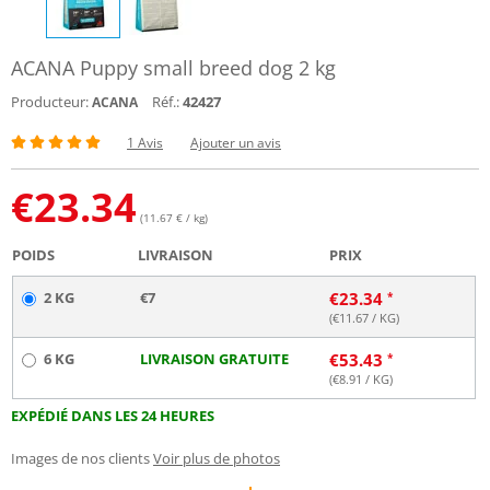
ACANA Puppy small breed dog 2 kg
Producteur:
Réf.:
42427
ACANA
1 Avis
Ajouter un avis
€
23.34
(11.67 € / kg)
POIDS
LIVRAISON
PRIX
2 KG
€7
€
23.34
(€
11.67
/ KG)
6 KG
LIVRAISON GRATUITE
€
53.43
(€
8.91
/ KG)
EXPÉDIÉ DANS LES 24 HEURES
Images de nos clients
Voir plus de photos