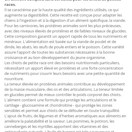
races.
Il se caractérise par la haute qualité des ingrédients utilisés, ce qui
augmente sa digestibilité. Cette recette est conçue pour adapter les
chiens à l'ingestion et à la digestion d'un aliment spécifique, la viande.
Pour les carnivores, les protéines animales sont les plus précieuses,
avec des niveaux élevés de protéines et de faibles niveaux de glucides.
Cette composition garantit un apport rapide de tous les nutriments et
minéraux. L'alimentation est basée sur la viande de poulet et de
dinde, les abats, les œufs de poule entiers et le poisson. Cette variété
assure l'apport de toutes les substances nécessaires à la bonne
croissance et au bon développement du jeune organisme.
Les chiots de petite race ont des besoins nutritionnels particuliers,
nécessitant un apport élevé en protéines et une forte concentration
de nutriments pour couvrir leurs besoins avec une petite quantité de
nourriture.
La teneur élevée en protéines animales contribue au développement
de la masse musculaire, des os et des articulations. La teneur limitée
en glucides permet de mieux contrôler le poids corporel des chiots.
L'aliment contient une formule qui protège les articulations et le
cartilage - glucosamine et chondroïtine - qui protège les zones
sensibles et permet aux chiots de se défouler en toute tranquillité.
L'ajout de fruits, de légumes et d'herbes aromatiques aux aliments en
améliore la palatabilité et la saveur. Les pommes, le potiron, les
canneberges et les myrtilles apportent des vitamines et des
antioxydants naturels. L'huile de hareng est très savoureuse et