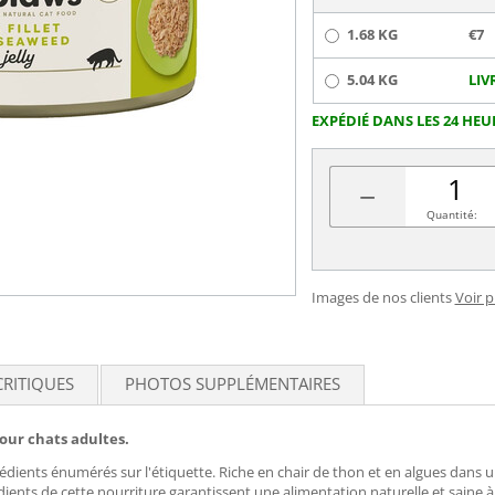
1.68 KG
€7
5.04 KG
LIV
EXPÉDIÉ DANS LES 24 HEU
−
Quantité:
Images de nos clients
Voir 
CRITIQUES
PHOTOS SUPPLÉMENTAIRES
our chats adultes.
rédients énumérés sur l'étiquette. Riche en chair de thon et en algues dans 
ients de cette nourriture garantissent une alimentation naturelle et saine à