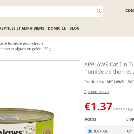
CON
REPTILES ET AMPHIBIENS
DOMICILE
BLOG
ture humide pour chat
 thon et algues en gelée - 70 g
APPLAWS Cat Tin Tun
humide de thon et a
Producteur:
Réf.
APPLAWS
Ajouter un avis
€
1.37
(19.57 € / kg)
POIDS
LIV
0.07 KG
€7