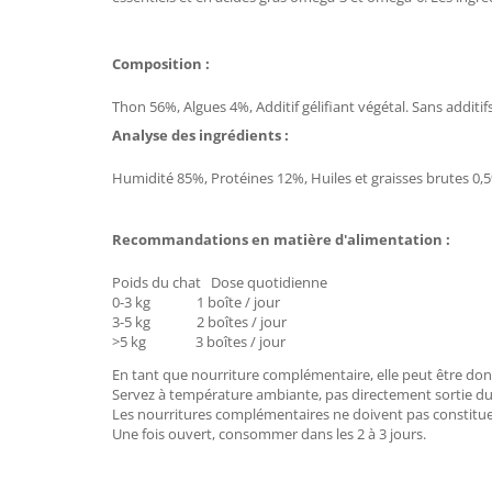
Composition :
Thon 56%, Algues 4%, Additif gélifiant végétal. Sans additif
Analyse des ingrédients :
Humidité 85%, Protéines 12%, Huiles et graisses brutes 0,
Recommandations en matière d'alimentation :
Poids du chat Dose quotidienne
0-3 kg 1 boîte / jour
3-5 kg 2 boîtes / jour
>5 kg 3 boîtes / jour
En tant que nourriture complémentaire, elle peut être don
Servez à température ambiante, pas directement sortie du 
Les nourritures complémentaires ne doivent pas constituer
Une fois ouvert, consommer dans les 2 à 3 jours.