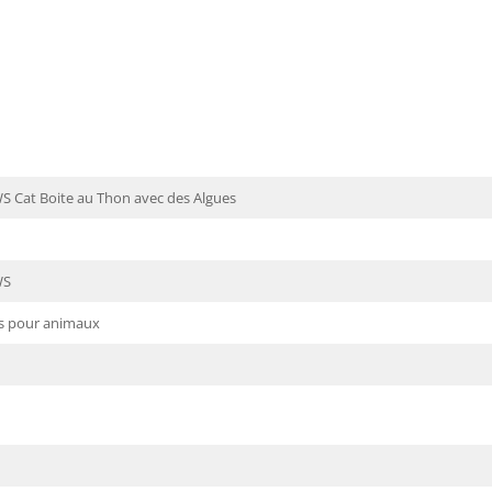
 Cat Boite au Thon avec des Algues
WS
s pour animaux