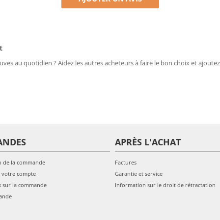
t
uves au quotidien ? Aidez les autres acheteurs à faire le bon choix et ajoutez
ANDES
APRÈS L'ACHAT
n de la commande
Factures
 votre compte
Garantie et service
s sur la commande
Information sur le droit de rétractation
ande