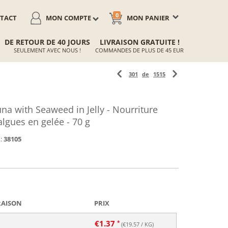
0
TACT
MON COMPTE
MON PANIER
DE RETOUR DE 40 JOURS
LIVRAISON GRATUITE !
SEULEMENT AVEC NOUS !
COMMANDES DE PLUS DE 45 EUR
301
de
1515
a with Seaweed in Jelly - Nourriture
lgues en gelée - 70 g
:
38105
RAISON
PRIX
€
1.37
(€
19.57
/ KG)