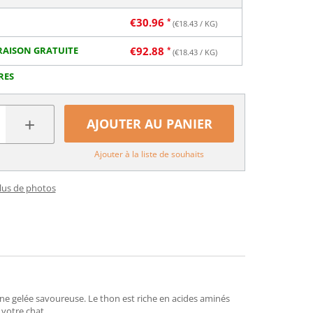
€
30.96
(€
18.43
/ KG)
RAISON GRATUITE
€
92.88
(€
18.43
/ KG)
RES
+
AJOUTER AU PANIER
Ajouter à la liste de souhaits
plus de photos
une gelée savoureuse. Le thon est riche en acides aminés
 votre chat.