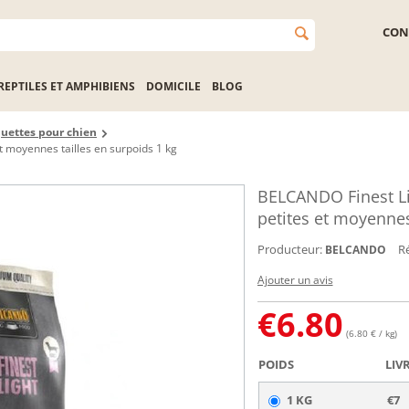
CON
REPTILES ET AMPHIBIENS
DOMICILE
BLOG
uettes pour chien
 moyennes tailles en surpoids 1 kg
BELCANDO Finest Li
petites et moyennes
Producteur:
Ré
BELCANDO
Ajouter un avis
€
6.80
(6.80 € / kg)
POIDS
LIV
1 KG
€7