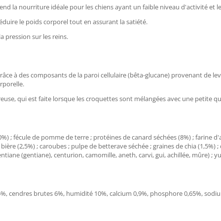
end la nourriture idéale pour les chiens ayant un faible niveau d'activité et l
éduire le poids corporel tout en assurant la satiété.
 pression sur les reins.
râce à des composants de la paroi cellulaire (bêta-glucane) provenant de lev
rporelle.
use, qui est faite lorsque les croquettes sont mélangées avec une petite qu
20%) ; fécule de pomme de terre ; protéines de canard séchées (8%) ; farine d'a
 bière (2,5%) ; caroubes ; pulpe de betterave séchée ; graines de chia (1,5%)
entiane (gentiane), centurion, camomille, aneth, carvi, gui, achillée, mûre) ; y
 5%, cendres brutes 6%, humidité 10%, calcium 0,9%, phosphore 0,65%, sodium