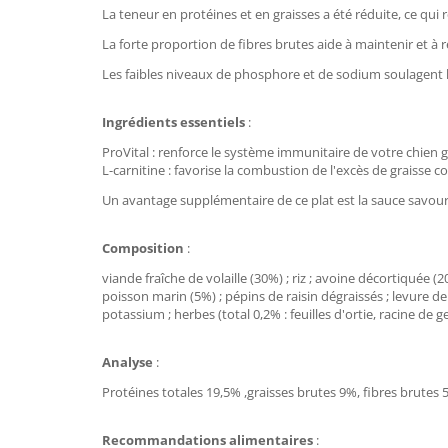
La teneur en protéines et en graisses a été réduite, ce qui r
La forte proportion de fibres brutes aide à maintenir et à r
Les faibles niveaux de phosphore et de sodium soulagent la
Ingrédients essentiels
:
ProVital : renforce le système immunitaire de votre chien g
L-carnitine : favorise la combustion de l'excès de graisse co
Un avantage supplémentaire de ce plat est la sauce savoure
Composition
:
viande fraîche de volaille (30%) ; riz ; avoine décortiquée (
poisson marin (5%) ; pépins de raisin dégraissés ; levure de
potassium ; herbes (total 0,2% : feuilles d'ortie, racine de g
Analyse
:
Protéines totales 19,5% ,graisses brutes 9%, fibres brutes
Recommandations alimentaires
: