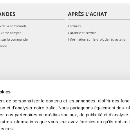
ANDES
APRÈS L'ACHAT
n de la commande
Factures
 votre compte
Garantie et service
s sur la commande
Information sur le droit de rétractation
ande
okies.
t de personnaliser le contenu et les annonces, d'offrir des fonct
ux et d'analyser notre trafic. Nous partageons également des in
 avec nos partenaires de médias sociaux, de publicité et d'analyse
autres informations que vous leur avez fournies ou qu'ils ont col
gale: Blankenfelder Dorfstraße 94 15827 Blankenfelde-Mahlow (Germania) 
ervices.