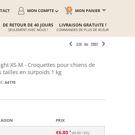
0
TACT
MON COMPTE
MON PANIER
DE RETOUR DE 40 JOURS
LIVRAISON GRATUITE !
SEULEMENT AVEC NOUS !
COMMANDES DE PLUS DE 45 EUR
216
de
1907
ght XS-M - Croquettes pour chiens de
 tailles en surpoids 1 kg
f.:
64170
RAISON
PRIX
€
6.80
(€
6.80
/ KG)