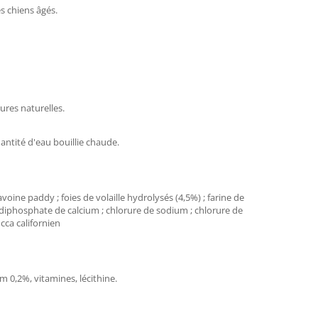
es chiens âgés.
ures naturelles.
antité d'eau bouillie chaude.
voine paddy ; foies de volaille hydrolysés (4,5%) ; farine de
 ; diphosphate de calcium ; chlorure de sodium ; chlorure de
ucca californien
 0,2%, vitamines, lécithine.