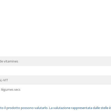
de vitamines
L-VIT
t légumes secs
ato il prodotto possono valutarlo. La valutazione rappresentata dalle stelle 