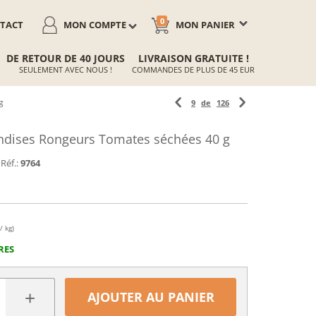
0
TACT
MON COMPTE
MON PANIER
DE RETOUR DE 40 JOURS
LIVRAISON GRATUITE !
SEULEMENT AVEC NOUS !
COMMANDES DE PLUS DE 45 EUR
g
9
de
126
ndises Rongeurs Tomates séchées 40 g
Réf.:
9764
/ kg)
RES
+
AJOUTER AU PANIER