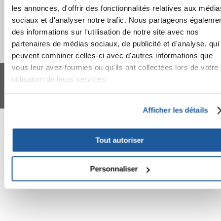
les annonces, d'offrir des fonctionnalités relatives aux média
sociaux et d'analyser notre trafic. Nous partageons égaleme
des informations sur l'utilisation de notre site avec nos
partenaires de médias sociaux, de publicité et d'analyse, qui
peuvent combiner celles-ci avec d'autres informations que
vous leur avez fournies ou qu'ils ont collectées lors de votre
FERA 24 UG Sede legale: Blankenfelder Dorfstraße 94 15827 Blankenfelde-
Mahlow (Germania) - P.IVA DE317667035
utilisation de leurs services.
*
Tous les prix incluent la TVA / plus l'expédition
© 2024-2026 FERA 24 UG.
Afficher les détails
FERA INTERNATIONAL:
Tout autoriser
Personnaliser