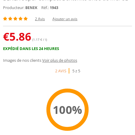
Producteur:
Réf.:
1943
BENEK
2 Avis
Ajouter un avis
€
5.86
(1.17 € / l)
EXPÉDIÉ DANS LES 24 HEURES
Images de nos clients
Voir plus de photos
2 AVIS
5 z 5
100%