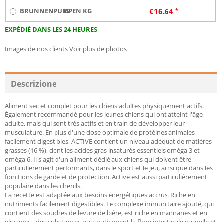
BRUNNENPUMPEN KG
€7
€
16.64
EXPÉDIÉ DANS LES 24 HEURES
Images de nos clients
Voir plus de photos
Descrizione
Aliment sec et complet pour les chiens adultes physiquement actifs.
Également recommandé pour les jeunes chiens qui ont atteint l'âge
adulte, mais qui sont très actifs et en train de développer leur
musculature. En plus d'une dose optimale de protéines animales
facilement digestibles, ACTIVE contient un niveau adéquat de matières
grasses (16 %), dont les acides gras insaturés essentiels oméga 3 et
oméga 6. Il s'agit d'un aliment dédié aux chiens qui doivent être
particulièrement performants, dans le sport et le jeu, ainsi que dans les
fonctions de garde et de protection. Active est aussi particulièrement
populaire dans les chenils.
La recette est adaptée aux besoins énergétiques accrus. Riche en
nutriments facilement digestibles. Le complexe immunitaire ajouté, qui
contient des souches de levure de bière, est riche en mannanes et en
glucanes - des substances qui soutiennent la flore intestinale naurelle et