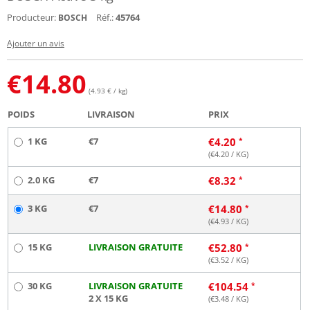
Producteur:
Réf.:
45764
BOSCH
Ajouter un avis
€
14.80
(4.93 € / kg)
POIDS
LIVRAISON
PRIX
1 KG
€7
€
4.20
(€
4.20
/ KG)
2.0 KG
€7
€
8.32
3 KG
€7
€
14.80
(€
4.93
/ KG)
15 KG
LIVRAISON GRATUITE
€
52.80
(€
3.52
/ KG)
30 KG
LIVRAISON GRATUITE
€
104.54
2 X 15 KG
(€
3.48
/ KG)