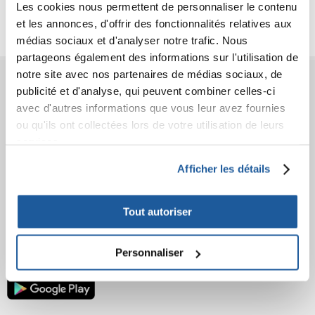
Les cookies nous permettent de personnaliser le contenu
Photos supplémentaires
et les annonces, d'offrir des fonctionnalités relatives aux
médias sociaux et d'analyser notre trafic. Nous
partageons également des informations sur l'utilisation de
notre site avec nos partenaires de médias sociaux, de
AVANT L'ACHAT
publicité et d'analyse, qui peuvent combiner celles-ci
avec d'autres informations que vous leur avez fournies
COMMANDES
ou qu'ils ont collectées lors de votre utilisation de leurs
services.
APRÈS L'ACHAT
Afficher les détails
APPRENEZ À NOUS CONNAÎTRE
Tout autoriser
Personnaliser