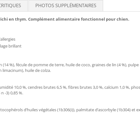
CRITIQUES
PHOTOS SUPPLÉMENTAIRES
nrichi en thym. Complément alimentaire fonctionnel pour chien.
’allergies
age brillant
on (14 %), fécule de pomme de terre, huile de coco, graines de lin (4 %), pu
 limacinum), huile de colza.
umidité 10,0 %, cendres brutes 6,5 %, fibres brutes 3,0 %, calcium 1,0 %, p
 n -3) 0,85 %.
tocophérols d’huiles végétales (1b306(i)), palmitate d’ascorbyle (1b304) et e