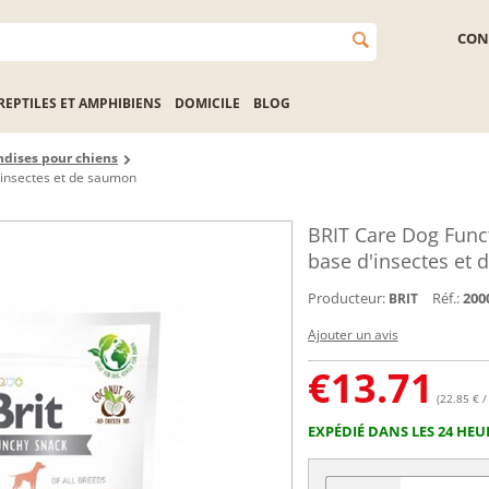
CON
REPTILES ET AMPHIBIENS
DOMICILE
BLOG
ndises pour chiens
'insectes et de saumon
BRIT Care Dog Funct
base d'insectes et
Producteur:
Réf.:
200
BRIT
Ajouter un avis
€
13.71
(22.85 € /
EXPÉDIÉ DANS LES 24 HEU