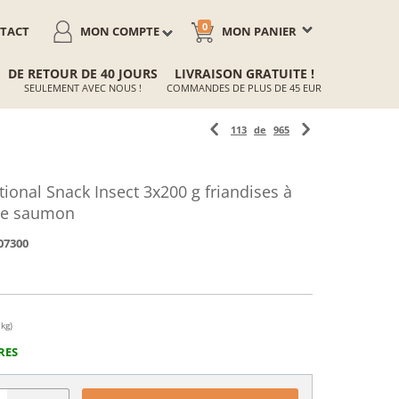
0
TACT
MON COMPTE
MON PANIER
DE RETOUR DE 40 JOURS
LIVRAISON GRATUITE !
SEULEMENT AVEC NOUS !
COMMANDES DE PLUS DE 45 EUR
113
de
965
ional Snack Insect 3x200 g friandises à
 de saumon
07300
 kg)
RES