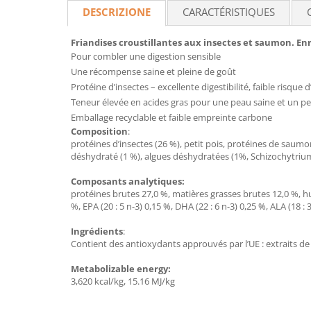
DESCRIZIONE
CARACTÉRISTIQUES
Friandises croustillantes aux insectes et saumon. E
Pour combler une digestion sensible
Une récompense saine et pleine de goût
Protéine d’insectes – excellente digestibilité, faible risque d
Teneur élevée en acides gras pour une peau saine et un pel
Emballage recyclable et faible empreinte carbone
Composition
:
protéines d’insectes (26 %), petit pois, protéines de saum
déshydraté (1 %), algues déshydratées (1%, Schizochytrium
Composants analytiques:
protéines brutes 27,0 %, matières grasses brutes 12,0 %, h
%, EPA (20 : 5 n-3) 0,15 %, DHA (22 : 6 n-3) 0,25 %, ALA (18 : 3
Ingrédients
:
Contient des antioxydants approuvés par l’UE : extraits de 
Metabolizable energy:
3,620 kcal/kg, 15.16 MJ/kg