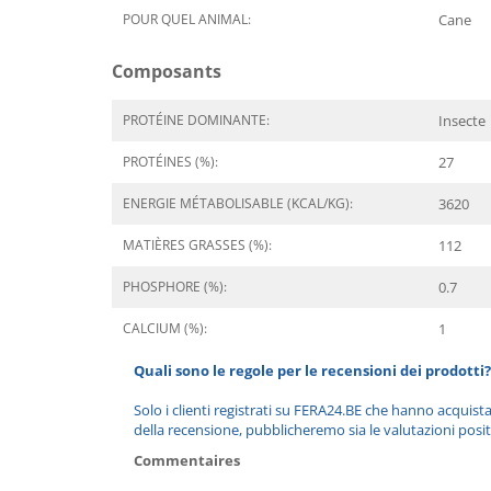
POUR QUEL ANIMAL:
Cane
Composants
PROTÉINE DOMINANTE:
Insecte
PROTÉINES (%):
27
ENERGIE MÉTABOLISABLE (KCAL/KG):
3620
MATIÈRES GRASSES (%):
112
PHOSPHORE (%):
0.7
CALCIUM (%):
1
Quali sono le regole per le recensioni dei prodotti?
Solo i clienti registrati su FERA24.BE che hanno acquist
della recensione, pubblicheremo sia le valutazioni posit
Commentaires