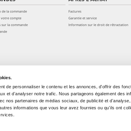
n de la commande
Factures
 votre compte
Garantie et service
s sur la commande
Information sur le droit de rétractation
ande
okies.
t de personnaliser le contenu et les annonces, d'offrir des fonct
ux et d'analyser notre trafic. Nous partageons également des in
 avec nos partenaires de médias sociaux, de publicité et d'analyse
autres informations que vous leur avez fournies ou qu'ils ont col
gale: Blankenfelder Dorfstraße 94 15827 Blankenfelde-Mahlow (Germania) 
ervices.
*
Tous les prix incluent la TVA / plus l'expédition
© 2024-2026 FERA 24 UG.