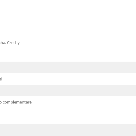
aha, Czechy
el
to complementare