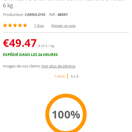
6 kg
Producteur:
Réf.:
46551
CARNILOVE
1 Avis
Ajouter un avis
€
49.47
(8.25 € / kg)
EXPÉDIÉ DANS LES 24 HEURES
Images de nos clients
Voir plus de photos
1 AVIS
5 z 5
100%