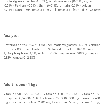
fructooligosaccharides, 0,012%), Schidigera yucca (0,01%), algues
(0,01%), Psyllium (0,01%), thym (0,01%), romarin (0,01%), origan
(0,01%), canneberge (0,0008%), myrtille (0,0008%), framboise (0,0008%)
Analyse :
Protéines brutes : 40,0 %, teneur en matières grasses : 18,0 %, cendres
brutes : 7,8 %, fibres brutes : 5,0 %, taux d'humidité : 10,0 %, calcium :
1,4 %, phosphore : 1,1%, sodium : 0,3%, magnésium : 0,08%, oméga 3 :
0,33%, oméga 6 : 2,28%.
Additifs pour 1 kg :
Vitamine A (E672) : 23 000 UI, vitamine D3 (E671) : 940 UI, vitamine E (?-
tocophérol) (3a700) : 650 UI, vitamine C (E300) : 300 mg, taurine : 2 400
mg, chlorure de choline : 2 200 mg, L-carnitine : 65 mg, niacine : 45 mg,