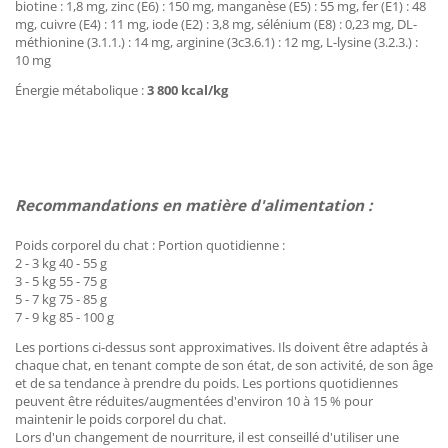
biotine : 1,8 mg, zinc (E6) : 150 mg, manganèse (E5) : 55 mg, fer (E1) : 48
mg, cuivre (E4) : 11 mg, iode (E2) : 3,8 mg, sélénium (E8) : 0,23 mg, DL-
méthionine (3.1.1.) : 14 mg, arginine (3c3.6.1) : 12 mg, L-lysine (3.2.3.) :
10 mg
Énergie métabolique :
3 800 kcal/kg
Recommandations en matière d'alimentation :
Poids corporel du chat : Portion quotidienne :
2 - 3 kg 40 - 55 g
3 - 5 kg 55 - 75 g
5 - 7 kg 75 - 85 g
7 - 9 kg 85 - 100 g
Les portions ci-dessus sont approximatives. Ils doivent être adaptés à
chaque chat, en tenant compte de son état, de son activité, de son âge
et de sa tendance à prendre du poids. Les portions quotidiennes
peuvent être réduites/augmentées d'environ 10 à 15 % pour
maintenir le poids corporel du chat.
Lors d'un changement de nourriture, il est conseillé d'utiliser une