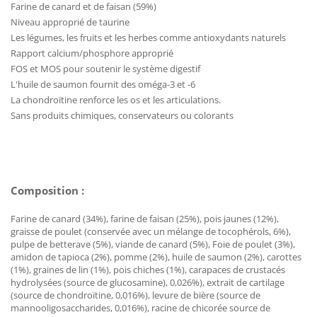
Farine de canard et de faisan (59%)
Niveau approprié de taurine
Les légumes, les fruits et les herbes comme antioxydants naturels
Rapport calcium/phosphore approprié
FOS et MOS pour soutenir le système digestif
L'huile de saumon fournit des oméga-3 et -6
La chondroïtine renforce les os et les articulations.
Sans produits chimiques, conservateurs ou colorants
Composition :
Farine de canard (34%), farine de faisan (25%), pois jaunes (12%),
graisse de poulet (conservée avec un mélange de tocophérols, 6%),
pulpe de betterave (5%), viande de canard (5%), Foie de poulet (3%),
amidon de tapioca (2%), pomme (2%), huile de saumon (2%), carottes
(1%), graines de lin (1%), pois chiches (1%), carapaces de crustacés
hydrolysées (source de glucosamine), 0,026%), extrait de cartilage
(source de chondroïtine, 0,016%), levure de bière (source de
mannooligosaccharides, 0,016%), racine de chicorée source de