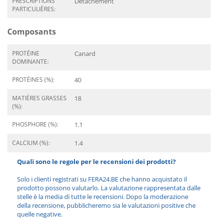
PRESCRIPTIONS
Détachement
PARTICULIÈRES:
Composants
PROTÉINE
Canard
DOMINANTE:
PROTÉINES (%):
40
MATIÈRES GRASSES
18
(%):
PHOSPHORE (%):
1.1
CALCIUM (%):
1.4
Quali sono le regole per le recensioni dei prodotti?
Solo i clienti registrati su FERA24.BE che hanno acquistato il
prodotto possono valutarlo. La valutazione rappresentata dalle
stelle è la media di tutte le recensioni. Dopo la moderazione
della recensione, pubblicheremo sia le valutazioni positive che
quelle negative.