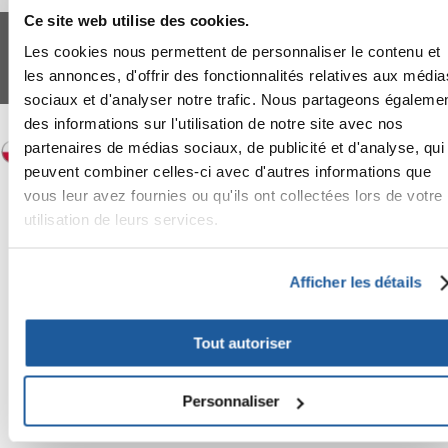
Ce site web utilise des cookies.
FERA 24 UG Sede legale: Blankenfelder Dorfstraße 94 15827 Blankenfelde-
Mahlow (Germania) - P.IVA DE317667035
Les cookies nous permettent de personnaliser le contenu et
*
Tous les prix incluent la TVA / plus l'expédition
les annonces, d'offrir des fonctionnalités relatives aux média
© 2024-2026 FERA 24 UG.
sociaux et d'analyser notre trafic. Nous partageons égaleme
FERA INTERNATIONAL:
des informations sur l'utilisation de notre site avec nos
partenaires de médias sociaux, de publicité et d'analyse, qui
peuvent combiner celles-ci avec d'autres informations que
vous leur avez fournies ou qu'ils ont collectées lors de votre
utilisation de leurs services.
Afficher les détails
Tout autoriser
Personnaliser