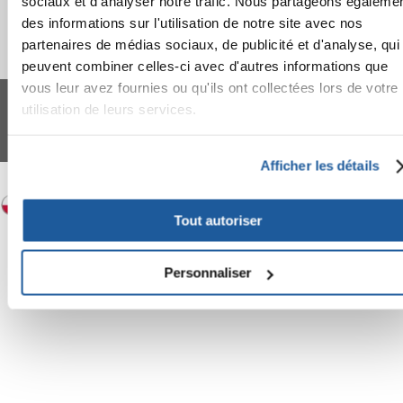
sociaux et d'analyser notre trafic. Nous partageons égaleme
des informations sur l'utilisation de notre site avec nos
partenaires de médias sociaux, de publicité et d'analyse, qui
peuvent combiner celles-ci avec d'autres informations que
FERA 24 UG Sede legale: Blankenfelder Dorfstraße 94 15827 Blankenfelde-
vous leur avez fournies ou qu'ils ont collectées lors de votre
Mahlow (Germania) - P.IVA DE317667035
utilisation de leurs services.
*
Tous les prix incluent la TVA / plus l'expédition
© 2024-2026 FERA 24 UG.
Afficher les détails
FERA INTERNATIONAL:
Tout autoriser
Personnaliser