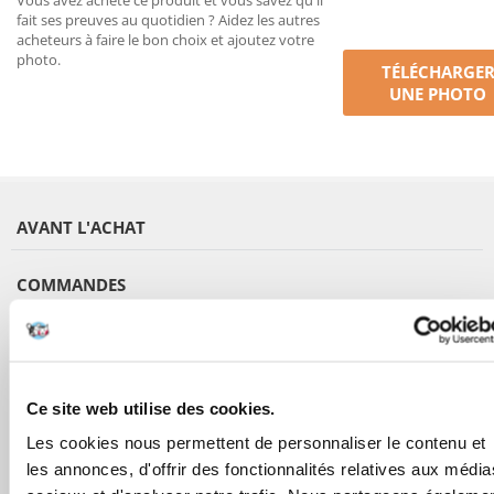
Vous avez acheté ce produit et vous savez qu'il
fait ses preuves au quotidien ? Aidez les autres
acheteurs à faire le bon choix et ajoutez votre
photo.
TÉLÉCHARGE
UNE PHOTO
AVANT L'ACHAT
COMMANDES
APRÈS L'ACHAT
APPRENEZ À NOUS CONNAÎTRE
Ce site web utilise des cookies.
Les cookies nous permettent de personnaliser le contenu et
les annonces, d'offrir des fonctionnalités relatives aux média