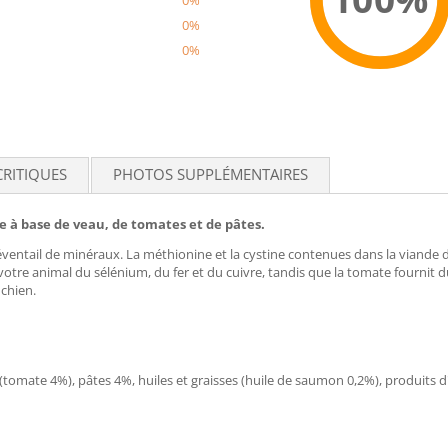
0%
0%
0%
Recom
CRITIQUES
PHOTOS SUPPLÉMENTAIRES
 à base de veau, de tomates et de pâtes.
 éventail de minéraux. La méthionine et la cystine contenues dans la viande d
à votre animal du sélénium, du fer et du cuivre, tandis que la tomate fourn
 chien.
omate 4%), pâtes 4%, huiles et graisses (huile de saumon 0,2%), produits d'o