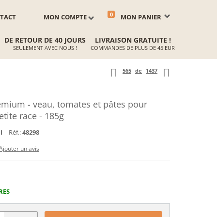
0
TACT
MON COMPTE
MON PANIER
DE RETOUR DE 40 JOURS
LIVRAISON GRATUITE !
SEULEMENT AVEC NOUS !
COMMANDES DE PLUS DE 45 EUR
565
de
1437
ium - veau, tomates et pâtes pour
tite race - 185g
Réf.:
48298
I
Ajouter un avis
RES