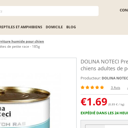
CON
REPTILES ET AMPHIBIENS
DOMICILE
BLOG
riture humide pour chien
tes de petite race - 185g
DOLINA NOTECI Prem
chiens adultes de pe
Producteur:
DOLINA NOTEC
3 Avis
€
1.69
(8.89 € / kg)
EXPÉDIÉ DANS LES 24 HEU