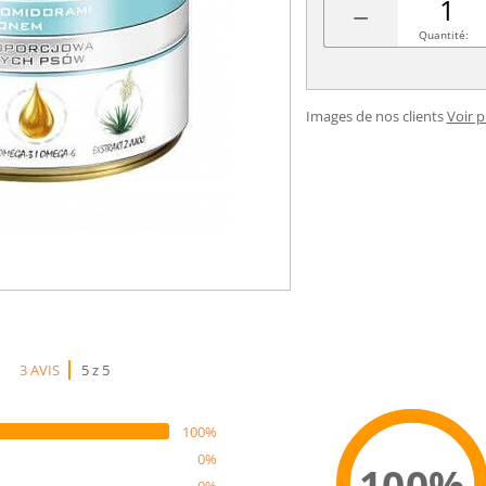
−
Quantité:
Images de nos clients
Voir 
3 AVIS
5 z 5
100%
0%
100%