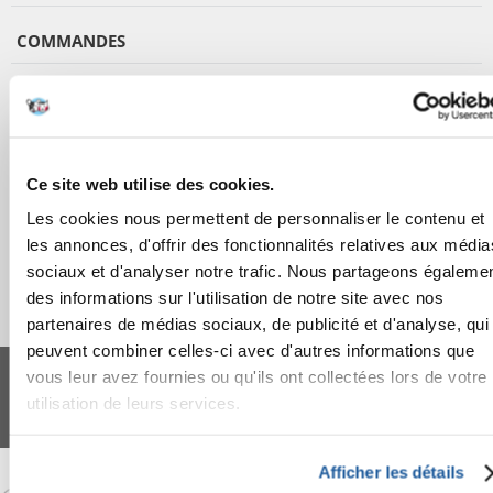
COMMANDES
APRÈS L'ACHAT
APPRENEZ À NOUS CONNAÎTRE
Ce site web utilise des cookies.
Les cookies nous permettent de personnaliser le contenu et
les annonces, d'offrir des fonctionnalités relatives aux média
sociaux et d'analyser notre trafic. Nous partageons égaleme
des informations sur l'utilisation de notre site avec nos
partenaires de médias sociaux, de publicité et d'analyse, qui
peuvent combiner celles-ci avec d'autres informations que
FERA 24 UG Sede legale: Blankenfelder Dorfstraße 94 15827 Blankenfelde-
Mahlow (Germania) - P.IVA DE317667035
vous leur avez fournies ou qu'ils ont collectées lors de votre
*
Tous les prix incluent la TVA / plus l'expédition
utilisation de leurs services.
© 2024-2026 FERA 24 UG.
FERA INTERNATIONAL:
Afficher les détails