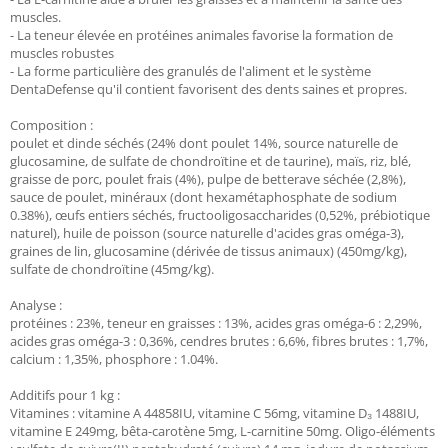
muscles.
- La teneur élevée en protéines animales favorise la formation de
muscles robustes
- La forme particulière des granulés de l'aliment et le système
DentaDefense qu'il contient favorisent des dents saines et propres.
Composition :
poulet et dinde séchés (24% dont poulet 14%, source naturelle de
glucosamine, de sulfate de chondroïtine et de taurine), maïs, riz, blé,
graisse de porc, poulet frais (4%), pulpe de betterave séchée (2,8%),
sauce de poulet, minéraux (dont hexamétaphosphate de sodium
0.38%), œufs entiers séchés, fructooligosaccharides (0,52%, prébiotique
naturel), huile de poisson (source naturelle d'acides gras oméga-3),
graines de lin, glucosamine (dérivée de tissus animaux) (450mg/kg),
sulfate de chondroïtine (45mg/kg).
Analyse :
protéines : 23%, teneur en graisses : 13%, acides gras oméga-6 : 2,29%,
acides gras oméga-3 : 0,36%, cendres brutes : 6,6%, fibres brutes : 1,7%,
calcium : 1,35%, phosphore : 1.04%.
Additifs pour 1 kg :
Vitamines : vitamine A 44858IU, vitamine C 56mg, vitamine D₃ 1488IU,
vitamine E 249mg, bêta-carotène 5mg, L-carnitine 50mg. Oligo-éléments