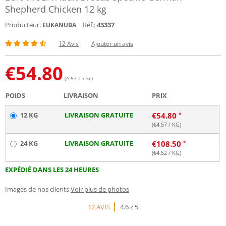
Shepherd Chicken 12 kg
Producteur:
Réf.:
43337
EUKANUBA
12 Avis
Ajouter un avis
€
54.80
(4.57 € / kg)
POIDS
LIVRAISON
PRIX
12 KG
LIVRAISON GRATUITE
€
54.80
(€
4.57
/ KG)
24 KG
LIVRAISON GRATUITE
€
108.50
(€
4.52
/ KG)
EXPÉDIÉ DANS LES 24 HEURES
Images de nos clients
Voir plus de photos
12 AVIS
4.6 z 5