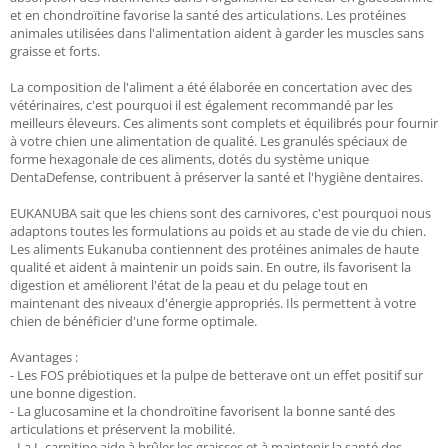
et en chondroïtine favorise la santé des articulations. Les protéines
animales utilisées dans l'alimentation aident à garder les muscles sans
graisse et forts.
La composition de l'aliment a été élaborée en concertation avec des
vétérinaires, c'est pourquoi il est également recommandé par les
meilleurs éleveurs. Ces aliments sont complets et équilibrés pour fournir
à votre chien une alimentation de qualité. Les granulés spéciaux de
forme hexagonale de ces aliments, dotés du système unique
DentaDefense, contribuent à préserver la santé et l'hygiène dentaires.
EUKANUBA sait que les chiens sont des carnivores, c'est pourquoi nous
adaptons toutes les formulations au poids et au stade de vie du chien.
Les aliments Eukanuba contiennent des protéines animales de haute
qualité et aident à maintenir un poids sain. En outre, ils favorisent la
digestion et améliorent l'état de la peau et du pelage tout en
maintenant des niveaux d'énergie appropriés. Ils permettent à votre
chien de bénéficier d'une forme optimale.
Avantages :
- Les FOS prébiotiques et la pulpe de betterave ont un effet positif sur
une bonne digestion.
- La glucosamine et la chondroïtine favorisent la bonne santé des
articulations et préservent la mobilité.
- La L-carnitine aide à brûler les graisses et à maintenir la santé des