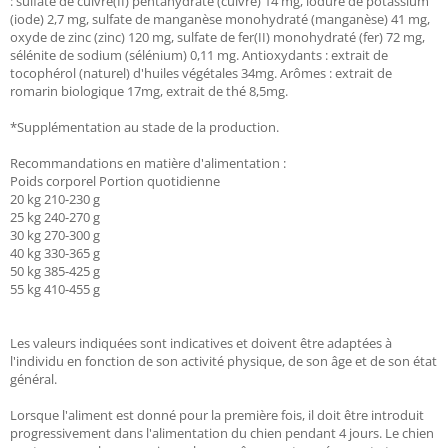
: sulfate de cuivre(II) pentahydraté (cuivre) 14 mg, iodure de potassium
(iode) 2,7 mg, sulfate de manganèse monohydraté (manganèse) 41 mg,
oxyde de zinc (zinc) 120 mg, sulfate de fer(II) monohydraté (fer) 72 mg,
sélénite de sodium (sélénium) 0,11 mg. Antioxydants : extrait de
tocophérol (naturel) d'huiles végétales 34mg. Arômes : extrait de
romarin biologique 17mg, extrait de thé 8,5mg.
*Supplémentation au stade de la production.
Recommandations en matière d'alimentation :
Poids corporel Portion quotidienne
20 kg 210-230 g
25 kg 240-270 g
30 kg 270-300 g
40 kg 330-365 g
50 kg 385-425 g
55 kg 410-455 g
Les valeurs indiquées sont indicatives et doivent être adaptées à
l'individu en fonction de son activité physique, de son âge et de son état
général.
Lorsque l'aliment est donné pour la première fois, il doit être introduit
progressivement dans l'alimentation du chien pendant 4 jours. Le chien