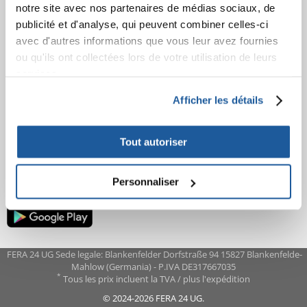
notre site avec nos partenaires de médias sociaux, de
AVANT L'ACHAT
publicité et d'analyse, qui peuvent combiner celles-ci
avec d'autres informations que vous leur avez fournies
COMMANDES
ou qu'ils ont collectées lors de votre utilisation de leurs
services.
APRÈS L'ACHAT
Afficher les détails
APPRENEZ À NOUS CONNAÎTRE
Tout autoriser
Personnaliser
FERA 24 UG Sede legale: Blankenfelder Dorfstraße 94 15827 Blankenfelde-
Mahlow (Germania) - P.IVA DE317667035
*
Tous les prix incluent la TVA / plus l'expédition
© 2024-2026 FERA 24 UG.