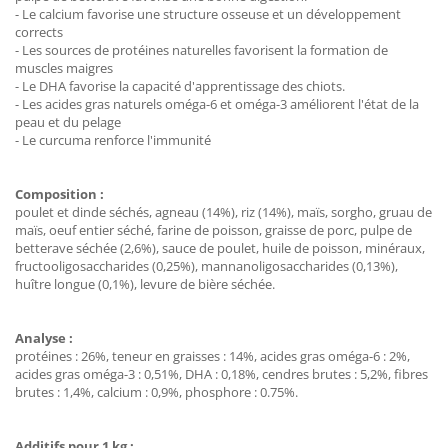
- Le calcium favorise une structure osseuse et un développement
corrects
- Les sources de protéines naturelles favorisent la formation de
muscles maigres
- Le DHA favorise la capacité d'apprentissage des chiots.
- Les acides gras naturels oméga-6 et oméga-3 améliorent l'état de la
peau et du pelage
- Le curcuma renforce l'immunité
Composition :
poulet et dinde séchés, agneau (14%), riz (14%), maïs, sorgho, gruau de
maïs, oeuf entier séché, farine de poisson, graisse de porc, pulpe de
betterave séchée (2,6%), sauce de poulet, huile de poisson, minéraux,
fructooligosaccharides (0,25%), mannanoligosaccharides (0,13%),
huître longue (0,1%), levure de bière séchée.
Analyse :
protéines : 26%, teneur en graisses : 14%, acides gras oméga-6 : 2%,
acides gras oméga-3 : 0,51%, DHA : 0,18%, cendres brutes : 5,2%, fibres
brutes : 1,4%, calcium : 0,9%, phosphore : 0.75%.
Additifs pour 1 kg :