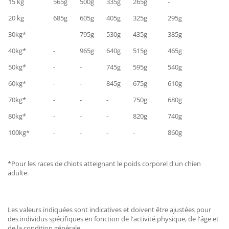
15 kg
565g
500g
335g
265g
-
20 kg
685g
605g
405g
325g
295g
30kg*
-
795g
530g
435g
385g
40kg*
-
965g
640g
515g
465g
50kg*
-
-
745g
595g
540g
60kg*
-
-
845g
675g
610g
70kg*
-
-
-
750g
680g
80kg*
-
-
-
820g
740g
100kg*
-
-
-
-
860g
*Pour les races de chiots atteignant le poids corporel d'un chien
adulte.
Les valeurs indiquées sont indicatives et doivent être ajustées pour
des individus spécifiques en fonction de l'activité physique, de l'âge et
de la condition générale.