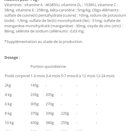
Vitamines : vitamine A : 46385IU, vitamine D₃ : 1539IU, vitamine C :
58mg, vitamine E : 258mg, bêta-carotène : 5mg/kg. Oligo-éléments :
sulfate de cuivre(II) pentahydrate (cuivre) : 10mg, iodure de potassium
(iode) : 1,9mg, sulfate de fer(II) monohydraté (fer) : 51mg, sulfate de
manganèse monohydraté (manganèse) : 30mg, oxyde de zinc (zinc) :
86mg, sélénite de sodium (sélénium) : 0,03 mg.
*Supplémentation au stade de la production.
Dosage :
Portion quotidienne
Poids corporel
1-3 mois
3-4 mois
5-7 mois
8 à 12 mois
12-24 mois
2kg
145g
-
-
-
-
4 kg
235g
205g
-
-
-
6 kg
305g
270g
-
-
-
8 kg
370g
330g
220g
-
-
10 kg
430g
380g
255g
-
-