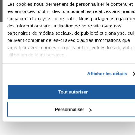
Mahlow (Germania) - P.IVA DE317667035
Les cookies nous permettent de personnaliser le contenu et
*
Tous les prix incluent la TVA / plus l'expédition
les annonces, d'offrir des fonctionnalités relatives aux média
© 2024-2026 FERA 24 UG.
sociaux et d'analyser notre trafic. Nous partageons égaleme
des informations sur l'utilisation de notre site avec nos
FERA INTERNATIONAL:
partenaires de médias sociaux, de publicité et d'analyse, qui
peuvent combiner celles-ci avec d'autres informations que
vous leur avez fournies ou qu'ils ont collectées lors de votre
utilisation de leurs services.
Afficher les détails
Tout autoriser
Personnaliser