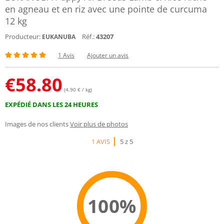
en agneau et en riz avec une pointe de curcuma
12 kg
Producteur:
Réf.:
43207
EUKANUBA
1 Avis
Ajouter un avis
€
58.80
(4.90 € / kg)
EXPÉDIÉ DANS LES 24 HEURES
Images de nos clients
Voir plus de photos
1 AVIS
5 z 5
100%