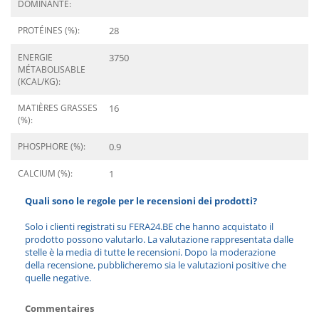
DOMINANTE:
PROTÉINES (%):
28
ENERGIE
3750
MÉTABOLISABLE
(KCAL/KG):
MATIÈRES GRASSES
16
(%):
PHOSPHORE (%):
0.9
CALCIUM (%):
1
Quali sono le regole per le recensioni dei prodotti?
Solo i clienti registrati su FERA24.BE che hanno acquistato il
prodotto possono valutarlo. La valutazione rappresentata dalle
stelle è la media di tutte le recensioni. Dopo la moderazione
della recensione, pubblicheremo sia le valutazioni positive che
quelle negative.
Commentaires