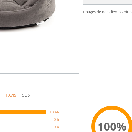
Images de nos clients
Voir 
1 AVIS
5 z 5
100%
0%
100%
0%