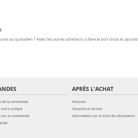
t
uves au quotidien ? Aidez les autres acheteurs à faire le bon choix et ajoutez
ANDES
APRÈS L'ACHAT
n de la commande
Factures
 votre compte
Garantie et service
s sur la commande
Information sur le droit de rétractation
ande