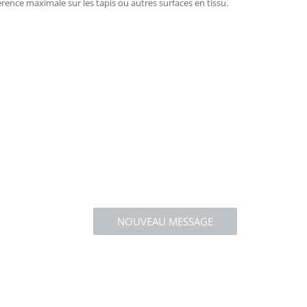
érence maximale sur les tapis ou autres surfaces en tissu.
NOUVEAU MESSAGE