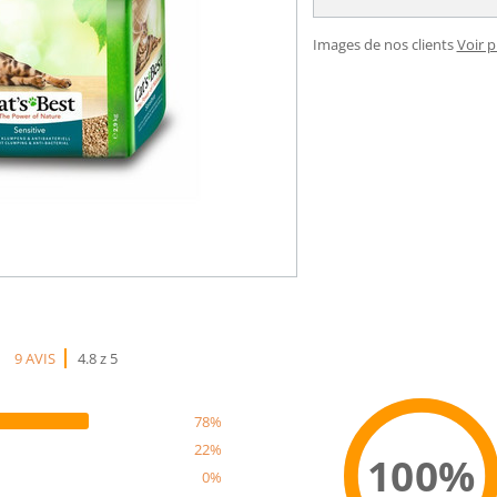
Images de nos clients
Voir 
9 AVIS
4.8 z 5
78%
22%
100%
0%