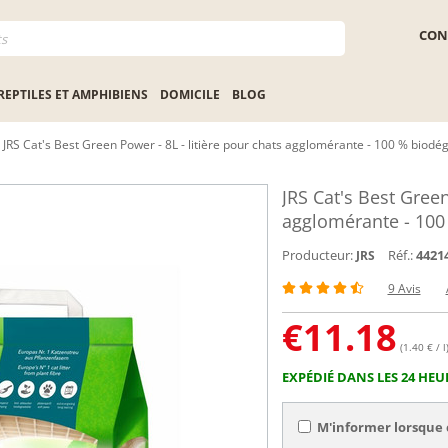
CON
REPTILES ET AMPHIBIENS
DOMICILE
BLOG
JRS Cat's Best Green Power - 8L - litière pour chats agglomérante - 100 % biodé
JRS Cat's Best Green
agglomérante - 100
Producteur:
Réf.:
4421
JRS
9 Avis
€
11.18
(1.40 € / l
EXPÉDIÉ DANS LES 24 HEU
M'informer lorsque 