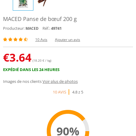
MACED Panse de bœuf 200 g
Producteur:
Réf.:
49741
MACED
10 Avis
Ajouter un avis
€
3.64
(18.20 € / kg)
EXPÉDIÉ DANS LES 24 HEURES
Images de nos clients
Voir plus de photos
10 AVIS
4.8 z 5
90%