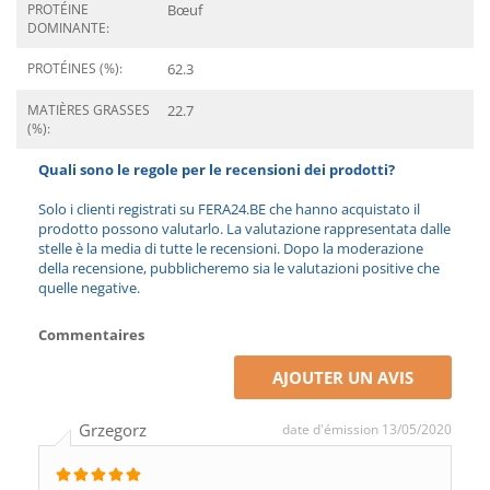
PROTÉINE
Bœuf
DOMINANTE:
PROTÉINES (%):
62.3
MATIÈRES GRASSES
22.7
(%):
Quali sono le regole per le recensioni dei prodotti?
Solo i clienti registrati su FERA24.BE che hanno acquistato il
prodotto possono valutarlo. La valutazione rappresentata dalle
stelle è la media di tutte le recensioni. Dopo la moderazione
della recensione, pubblicheremo sia le valutazioni positive che
quelle negative.
Commentaires
AJOUTER UN AVIS
Grzegorz
date d'émission 13/05/2020