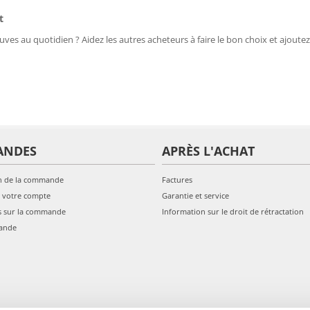
t
uves au quotidien ? Aidez les autres acheteurs à faire le bon choix et ajoutez
ANDES
APRÈS L'ACHAT
n de la commande
Factures
 votre compte
Garantie et service
s sur la commande
Information sur le droit de rétractation
ande