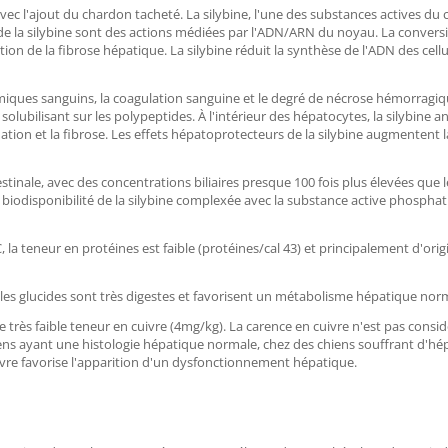
'ajout du chardon tacheté. La silybine, l'une des substances actives du 
de la silybine sont des actions médiées par l'ADN/ARN du noyau. La conversion
ion de la fibrose hépatique. La silybine réduit la synthèse de l'ADN des cellule
miques sanguins, la coagulation sanguine et le degré de nécrose hémorragique
olubilisant sur les polypeptides. À l'intérieur des hépatocytes, la silybine a
mation et la fibrose. Les effets hépatoprotecteurs de la silybine augmentent l
stinale, avec des concentrations biliaires presque 100 fois plus élevées que 
 biodisponibilité de la silybine complexée avec la substance active pho
eur en protéines est faible (protéines/cal 43) et principalement d'origin
lucides sont très digestes et favorisent un métabolisme hépatique norm
faible teneur en cuivre (4mg/kg). La carence en cuivre n'est pas considé
ens ayant une histologie hépatique normale, chez des chiens souffrant d'hép
ivre favorise l'apparition d'un dysfonctionnement hépatique.