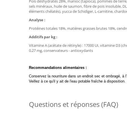
Pois déshydratés 28%, manioc (tapioca), pommes de terre, g
sels minéraux, huile de saumon, fibre de pois insoluble, DL
éléments chélatés), yucca de Schidiger, L-carnitine, char
Analyse :
Protéines totales 18%, matières grasses brutes 18%, cendre
Additifs par kg :
Vitamine A (acétate de rétinyle) : 17000 UI, vitamine D3 (cholé
0,27 mg, conservateurs - antioxydants
Recommandations alimentaires :
Conservez la nourriture dans un endroit sec et ombragé, à l'a
Veillez à ce qu'il y ait de l'eau potable fraîche à disposition.
Questions et réponses (FAQ)