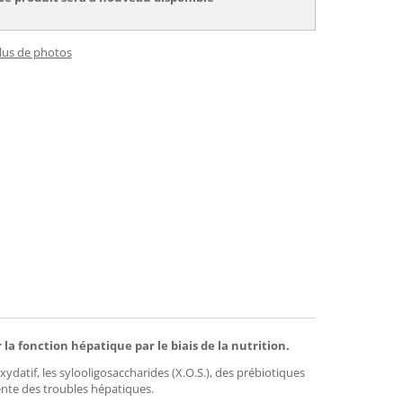
plus de photos
la fonction hépatique par le biais de la nutrition.
datif, les sylooligosaccharides (X.O.S.), des prébiotiques
ente des troubles hépatiques.