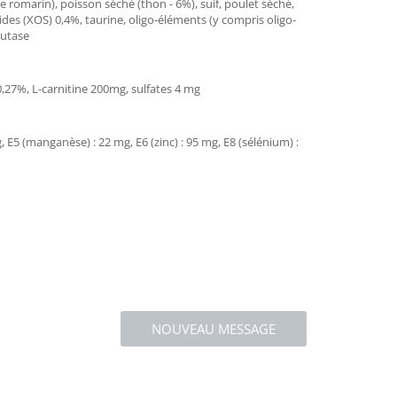
romarin), poisson séché (thon - 6%), suif, poulet séché,
ides (XOS) 0,4%, taurine, oligo-éléments (y compris oligo-
mutase
,27%, L-carnitine 200mg, sulfates 4 mg
mg, E5 (manganèse) : 22 mg, E6 (zinc) : 95 mg, E8 (sélénium) :
NOUVEAU MESSAGE