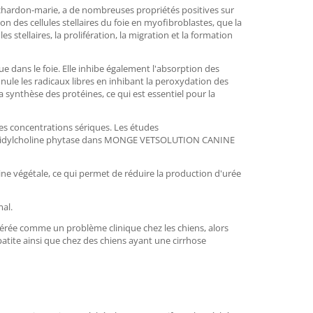
chardon-marie, a de nombreuses propriétés positives sur
 des cellules stellaires du foie en myofibroblastes, que la
s stellaires, la prolifération, la migration et la formation
 dans le foie. Elle inhibe également l'absorption des
nnule les radicaux libres en inhibant la peroxydation des
a synthèse des protéines, ce qui est essentiel pour la
les concentrations sériques. Les études
sphatidylcholine phytase dans MONGE VETSOLUTION CANINE
e végétale, ce qui permet de réduire la production d'urée
al.
rée comme un problème clinique chez les chiens, alors
atite ainsi que chez des chiens ayant une cirrhose