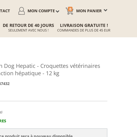
0
TACT
MON COMPTE
MON PANIER
DE RETOUR DE 40 JOURS
LIVRAISON GRATUITE !
SEULEMENT AVEC NOUS !
COMMANDES DE PLUS DE 45 EUR
 Dog Hepatic - Croquettes vétérinaires
nction hépatique - 12 kg
67432
g)
RES
ce produit sera à nouveau disponible