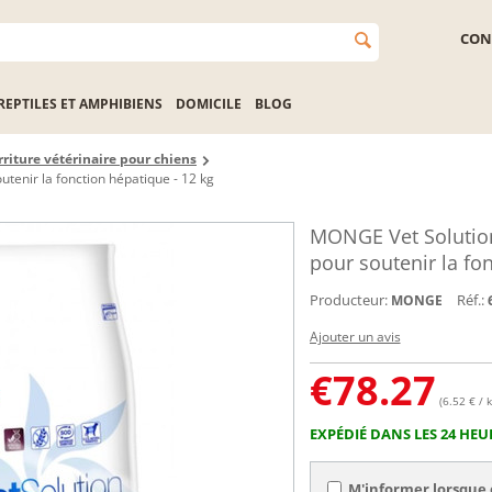
CON
REPTILES ET AMPHIBIENS
DOMICILE
BLOG
riture vétérinaire pour chiens
tenir la fonction hépatique - 12 kg
MONGE Vet Solution
pour soutenir la fo
Producteur:
Réf.:
MONGE
Ajouter un avis
€
78.27
(6.52 € / k
EXPÉDIÉ DANS LES 24 HEU
M'informer lorsque 