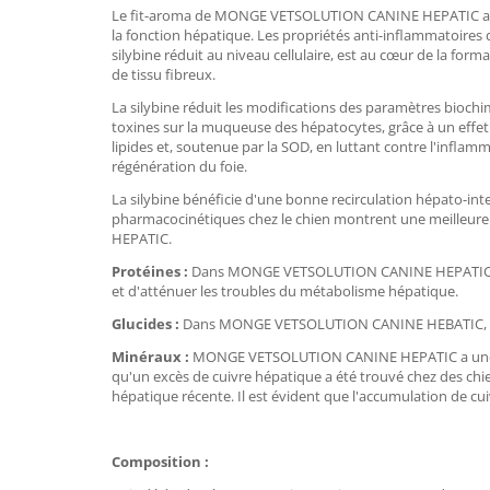
Le fit-aroma de MONGE VETSOLUTION CANINE HEPATIC avec l
la fonction hépatique. Les propriétés anti-inflammatoires 
silybine réduit au niveau cellulaire, est au cœur de la format
de tissu fibreux.
La silybine réduit les modifications des paramètres biochi
toxines sur la muqueuse des hépatocytes, grâce à un effet s
lipides et, soutenue par la SOD, en luttant contre l'inflam
régénération du foie.
La silybine bénéficie d'une bonne recirculation hépato-inte
pharmacocinétiques chez le chien montrent une meilleure
HEPATIC.
Protéines :
Dans MONGE VETSOLUTION CANINE HEPATIC, la ten
et d'atténuer les troubles du métabolisme hépatique.
Glucides :
Dans MONGE VETSOLUTION CANINE HEBATIC, les g
Minéraux :
MONGE VETSOLUTION CANINE HEPATIC a une très 
qu'un excès de cuivre hépatique a été trouvé chez des chi
hépatique récente. Il est évident que l'accumulation de cu
Composition :