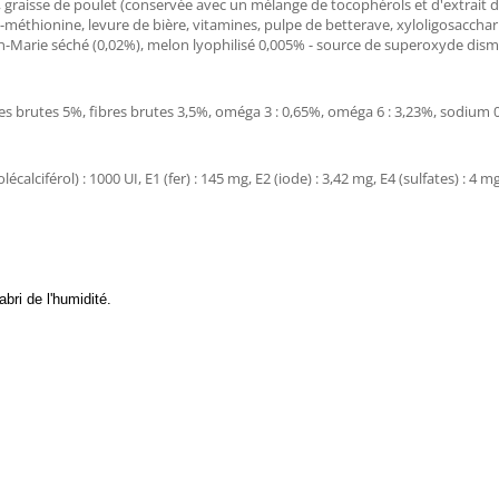
raisse de poulet (conservée avec un mélange de tocophérols et d'extrait de 
-méthionine, levure de bière, vitamines, pulpe de betterave, xyloligosacchar
don-Marie séché (0,02%), melon lyophilisé 0,005% - source de superoxyde dis
s brutes 5%, fibres brutes 3,5%, oméga 3 : 0,65%, oméga 6 : 3,23%, sodium 0
calciférol) : 1000 UI, E1 (fer) : 145 mg, E2 (iode) : 3,42 mg, E4 (sulfates) : 4 
bri de l'humidité.