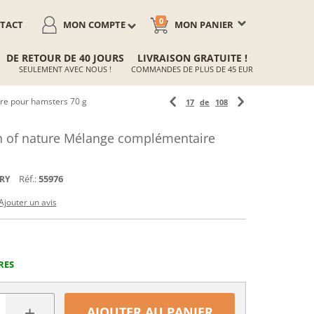
0
TACT
MON COMPTE
MON PANIER
DE RETOUR DE 40 JOURS
LIVRAISON GRATUITE !
SEULEMENT AVEC NOUS !
COMMANDES DE PLUS DE 45 EUR
re pour hamsters 70 g
17
de
108
 of nature Mélange complémentaire
Réf.:
55976
RY
Ajouter un avis
RES
+
AJOUTER AU PANIER