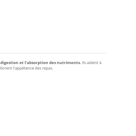
mend
 digestion et l'absorption des nutriments.
Ils aident à
éliorent l'appétence des repas.