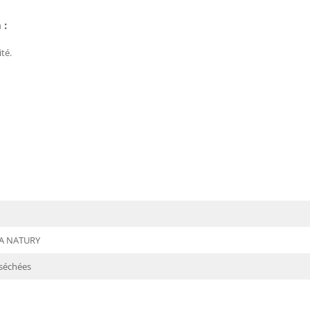
 :
té.
A NATURY
séchées