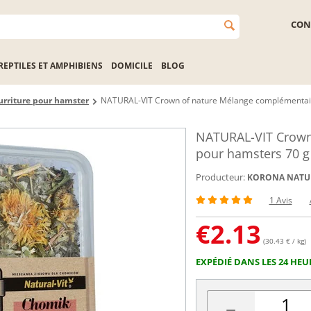
CON
REPTILES ET AMPHIBIENS
DOMICILE
BLOG
rriture pour hamster
NATURAL-VIT Crown of nature Mélange complémentai
NATURAL-VIT Crown
pour hamsters 70 g
Producteur:
KORONA NATU
1 Avis
€
2.13
(30.43 € / kg)
EXPÉDIÉ DANS LES 24 HEU
−