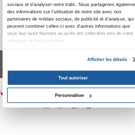
sociaux et d'analyser notre trafic. Nous partageons égaleme
des informations sur l'utilisation de notre site avec nos
partenaires de médias sociaux, de publicité et d'analyse, qui
peuvent combiner celles-ci avec d'autres informations que
vous leur avez fournies ou qu'ils ont collectées lors de votre
utilisation de leurs services.
FERA 24 UG Sede legale: Blankenfelder Dorfstraße 94 15827 Blankenfelde-
Mahlow (Germania) - P.IVA DE317667035
Afficher les détails
*
Tous les prix incluent la TVA / plus l'expédition
© 2024-2026 FERA 24 UG.
Tout autoriser
FERA INTERNATIONAL:
Personnaliser