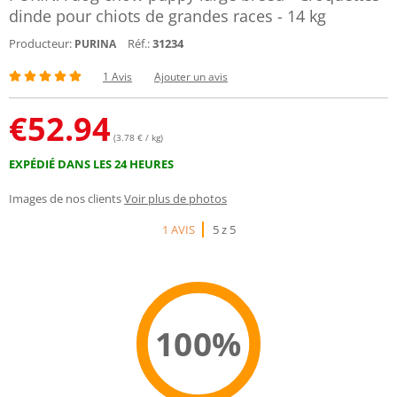
dinde pour chiots de grandes races - 14 kg
Producteur:
Réf.:
31234
PURINA
1 Avis
Ajouter un avis
€
52.94
(3.78 € / kg)
EXPÉDIÉ DANS LES 24 HEURES
Images de nos clients
Voir plus de photos
1 AVIS
5 z 5
100%