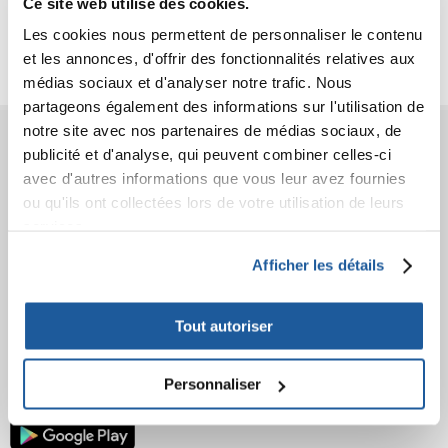
Ce site web utilise des cookies.
Critiques
Les cookies nous permettent de personnaliser le contenu
Photos supplémentaires
et les annonces, d'offrir des fonctionnalités relatives aux
médias sociaux et d'analyser notre trafic. Nous
partageons également des informations sur l'utilisation de
notre site avec nos partenaires de médias sociaux, de
AVANT L'ACHAT
publicité et d'analyse, qui peuvent combiner celles-ci
avec d'autres informations que vous leur avez fournies
COMMANDES
ou qu'ils ont collectées lors de votre utilisation de leurs
services.
APRÈS L'ACHAT
Afficher les détails
APPRENEZ À NOUS CONNAÎTRE
Tout autoriser
Personnaliser