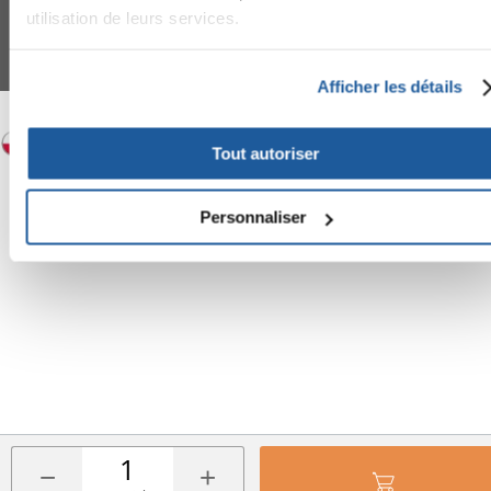
FERA 24 UG Sede legale: Blankenfelder Dorfstraße 94 15827 Blankenfelde-
utilisation de leurs services.
Mahlow (Germania) - P.IVA DE317667035
*
Tous les prix incluent la TVA / plus l'expédition
© 2024-2026 FERA 24 UG.
Afficher les détails
FERA INTERNATIONAL:
Tout autoriser
Personnaliser
−
+