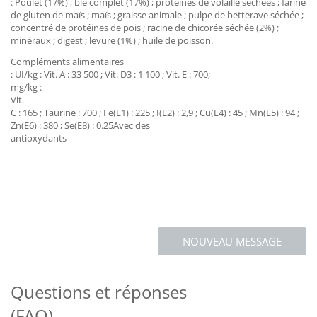
: Poulet (17%) ; blé complet (17%) ; protéines de volaille séchées ; farine
de gluten de maïs ; maïs ; graisse animale ; pulpe de betterave séchée ;
concentré de protéines de pois ; racine de chicorée séchée (2%) ;
minéraux ; digest ; levure (1%) ; huile de poisson.
Compléments alimentaires
: UI/kg : Vit. A : 33 500 ; Vit. D3 : 1 100 ; Vit. E : 700;
mg/kg :
Vit.
C : 165 ; Taurine : 700 ; Fe(E1) : 225 ; I(E2) : 2,9 ; Cu(E4) : 45 ; Mn(E5) : 94 ;
Zn(E6) : 380 ; Se(E8) : 0.25Avec des
antioxydants
NOUVEAU MESSAGE
Questions et réponses
(FAQ)