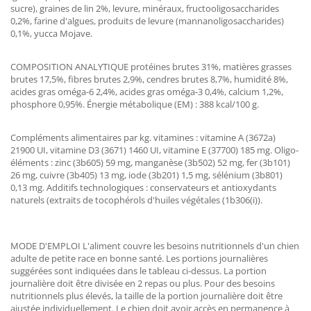
sucre), graines de lin 2%, levure, minéraux, fructooligosaccharides
0,2%, farine d'algues, produits de levure (mannanoligosaccharides)
0,1%, yucca Mojave.
COMPOSITION ANALYTIQUE protéines brutes 31%, matières grasses
brutes 17,5%, fibres brutes 2,9%, cendres brutes 8,7%, humidité 8%,
acides gras oméga-6 2,4%, acides gras oméga-3 0,4%, calcium 1,2%,
phosphore 0,95%. Énergie métabolique (EM) : 388 kcal/100 g.
Compléments alimentaires par kg. vitamines : vitamine A (3672a)
21900 UI, vitamine D3 (3671) 1460 UI, vitamine E (37700) 185 mg. Oligo-
éléments : zinc (3b605) 59 mg, manganèse (3b502) 52 mg, fer (3b101)
26 mg, cuivre (3b405) 13 mg, iode (3b201) 1,5 mg, sélénium (3b801)
0,13 mg. Additifs technologiques : conservateurs et antioxydants
naturels (extraits de tocophérols d'huiles végétales (1b306(i)).
MODE D'EMPLOI L'aliment couvre les besoins nutritionnels d'un chien
adulte de petite race en bonne santé. Les portions journalières
suggérées sont indiquées dans le tableau ci-dessus. La portion
journalière doit être divisée en 2 repas ou plus. Pour des besoins
nutritionnels plus élevés, la taille de la portion journalière doit être
ajustée individuellement. Le chien doit avoir accès en permanence à