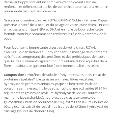
Retriever Puppy contient un complexe d’antioxydants afin de
renforcer les défenses naturelles de votre chiot pour l’aider à rester en
pleine santé pendant sa croissance.
Grâce à sa formule exclusive, ROYAL CANIN® Golden Retriever Puppy
préserve la santé de la peau et du pelage de votre jeune chien. Enrichie
en acides gras oméga-3 EPA et DHA et en huile de bourrache, cette
formule contribue notamment à renforcer le rôle de « barrière » de la
peau.
Pour favoriser la bonne santé digestive de votre chien, ROYAL
CANIN® Golden Retriever Puppy contient un mélange de nutriments
spécifiques comprenant des protéines et des prébiotiques de haute
qualité. Ces nutriments agissent pour maintenir le bon équilibre de la
flore intestinale, ce qui contribue à une bonne qualité des selles.
Composition
: Protéines de volaille déshydratées, riz, maïs, isolat de
protéines végétales*, blé, graisses animales, fibres végétales,
hydrolysat de protéines animales, pulpe de betterave, huile de
poisson, sels minéraux, huile de soja, fructo-oligosaccharides (0,34 %),
téguments et graines de psyllium, hydrolysat de levure (source de
mannan-oligosaccharides), hydrolysat de crustacé (source de
glucosamine), huile de bourrache (0,1 %), extraits de levure (source de
bêta-glucans), extrait de rose d’Inde (source de lutéine), hydrolysat de
cartilage (source de chondroïtine).