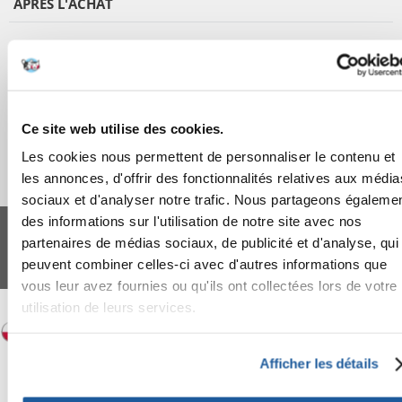
APRÈS L'ACHAT
APPRENEZ À NOUS CONNAÎTRE
Ce site web utilise des cookies.
Les cookies nous permettent de personnaliser le contenu et
les annonces, d'offrir des fonctionnalités relatives aux média
sociaux et d'analyser notre trafic. Nous partageons égaleme
FERA 24 UG Sede legale: Blankenfelder Dorfstraße 94 15827 Blankenfelde-
des informations sur l'utilisation de notre site avec nos
Mahlow (Germania) - P.IVA DE317667035
partenaires de médias sociaux, de publicité et d'analyse, qui
*
Tous les prix incluent la TVA / plus l'expédition
peuvent combiner celles-ci avec d'autres informations que
© 2024-2026 FERA 24 UG.
vous leur avez fournies ou qu'ils ont collectées lors de votre
FERA INTERNATIONAL:
utilisation de leurs services.
Afficher les détails