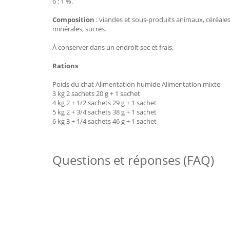
6 : 1 %.
Composition
: viandes et sous-produits animaux, céréales,
minérales, sucres.
À conserver dans un endroit sec et frais.
Rations
Poids du chat Alimentation humide Alimentation mixte
3 kg 2 sachets 20 g + 1 sachet
4 kg 2 + 1/2 sachets 29 g + 1 sachet
5 kg 2 + 3/4 sachets 38 g + 1 sachet
6 kg 3 + 1/4 sachets 46 g + 1 sachet
Questions et réponses (FAQ)