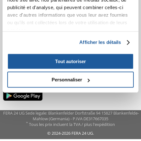
AVANT L'ACHAT
publicité et d'analyse, qui peuvent combiner celles-ci
avec d'autres informations que vous leur avez fournies
COMMANDES
ou qu'ils ont collectées lors de votre utilisation de leurs
services.
APRÈS L'ACHAT
Afficher les détails
APPRENEZ À NOUS CONNAÎTRE
Tout autoriser
Personnaliser
FERA 24 UG Sede legale: Blankenfelder Dorfstraße 94 15827 Blankenfelde-
Mahlow (Germania) - P.IVA DE317667035
*
Tous les prix incluent la TVA / plus l'expédition
© 2024-2026 FERA 24 UG.