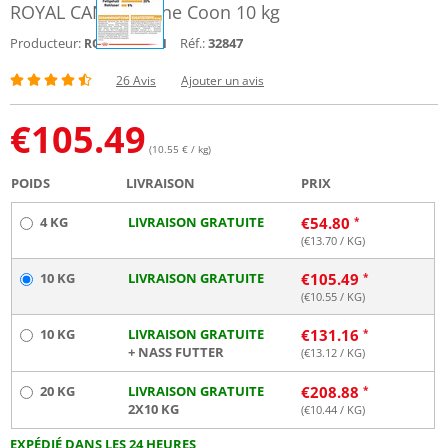
ROYAL CANIN Maine Coon 10 kg
Producteur:
Réf.:
32847
ROYAL CANIN
26 Avis
Ajouter un avis
€
105.49
(10.55 € / kg)
POIDS
LIVRAISON
PRIX
4 KG
LIVRAISON GRATUITE
€
54.80
(€
13.70
/ KG)
10 KG
LIVRAISON GRATUITE
€
105.49
(€
10.55
/ KG)
10 KG
LIVRAISON GRATUITE
€
131.16
+ NASS FUTTER
(€
13.12
/ KG)
20 KG
LIVRAISON GRATUITE
€
208.88
2X10 KG
(€
10.44
/ KG)
EXPÉDIÉ DANS LES 24 HEURES