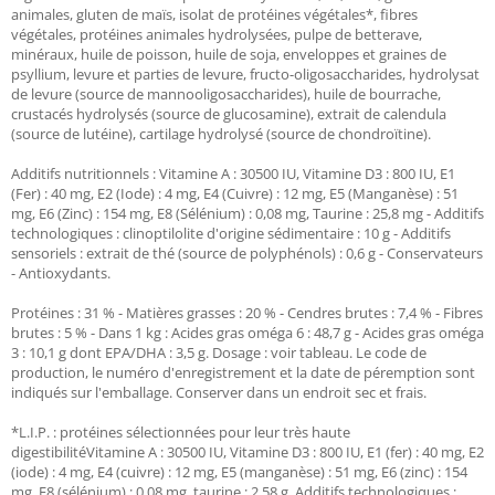
animales, gluten de maïs, isolat de protéines végétales*, fibres
végétales, protéines animales hydrolysées, pulpe de betterave,
minéraux, huile de poisson, huile de soja, enveloppes et graines de
psyllium, levure et parties de levure, fructo-oligosaccharides, hydrolysat
de levure (source de mannooligosaccharides), huile de bourrache,
crustacés hydrolysés (source de glucosamine), extrait de calendula
(source de lutéine), cartilage hydrolysé (source de chondroïtine).
Additifs nutritionnels : Vitamine A : 30500 IU, Vitamine D3 : 800 IU, E1
(Fer) : 40 mg, E2 (Iode) : 4 mg, E4 (Cuivre) : 12 mg, E5 (Manganèse) : 51
mg, E6 (Zinc) : 154 mg, E8 (Sélénium) : 0,08 mg, Taurine : 25,8 mg - Additifs
technologiques : clinoptilolite d'origine sédimentaire : 10 g - Additifs
sensoriels : extrait de thé (source de polyphénols) : 0,6 g - Conservateurs
- Antioxydants.
Protéines : 31 % - Matières grasses : 20 % - Cendres brutes : 7,4 % - Fibres
brutes : 5 % - Dans 1 kg : Acides gras oméga 6 : 48,7 g - Acides gras oméga
3 : 10,1 g dont EPA/DHA : 3,5 g. Dosage : voir tableau. Le code de
production, le numéro d'enregistrement et la date de péremption sont
indiqués sur l'emballage. Conserver dans un endroit sec et frais.
*L.I.P. : protéines sélectionnées pour leur très haute
digestibilitéVitamine A : 30500 IU, Vitamine D3 : 800 IU, E1 (fer) : 40 mg, E2
(iode) : 4 mg, E4 (cuivre) : 12 mg, E5 (manganèse) : 51 mg, E6 (zinc) : 154
mg, E8 (sélénium) : 0,08 mg, taurine : 2,58 g. Additifs technologiques :