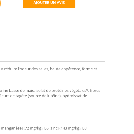
AJOUTER UN AVIS
mend
r réduire l'odeur des selles, haute appétence, forme et
arine basse de maïs, isolat de protéines végétales*, fibres
 fleurs de tagète (source de lutéine), hydrolysat de
5 [manganèse] (72 mg/kg), E6 [zinc] (143 mg/kg), E8