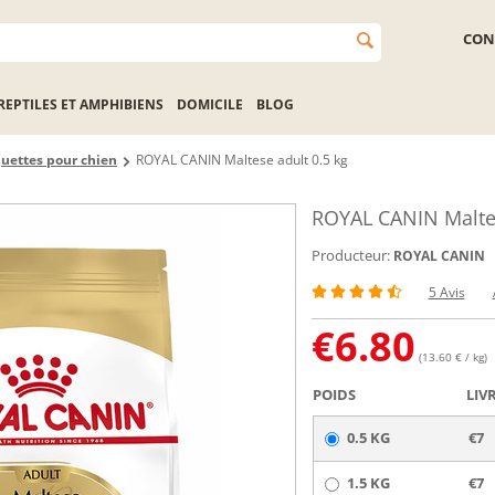
CON
REPTILES ET AMPHIBIENS
DOMICILE
BLOG
uettes pour chien
ROYAL CANIN Maltese adult 0.5 kg
ROYAL CANIN Maltes
Producteur:
ROYAL CANIN
5 Avis
€
6.80
(13.60 € / kg)
POIDS
LIV
0.5 KG
€7
1.5 KG
€7