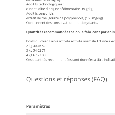
Additifs technologiques :
clinoptilolite d'origine sédimentaire : (5 g/kg).
Additifs sensoriels :
extrait de thé [source de polyphénols] (150 mg/kg).
Contiennent des conservateurs - antioxydants.
Quantités recommandées selon le fabricant par anima
Poids du chien Faible activité Activité normale Activité éle
2 kg 40 46 52
3 kg 54 62 71
4 kg 67 77 88
Ces quantités recommandées sont données à titre indicatif
Questions et réponses (FAQ)
Paramètres