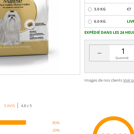
3.0 KG
€7
6.0 KG
LIV
EXPÉDIÉ DANS LES 24 HEU
−
Quantité:
Images de nos clients
Voir 
5 AVIS
4.8 z 5
80%
20%