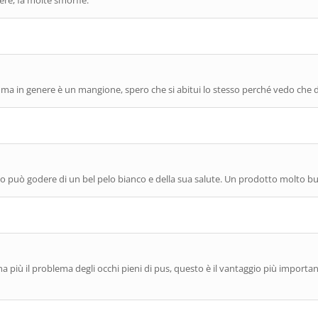
re, fa molte smorfie.
a in genere è un mangione, spero che si abitui lo stesso perché vedo che 
no può godere di un bel pelo bianco e della sua salute. Un prodotto molto b
iù il problema degli occhi pieni di pus, questo è il vantaggio più importante