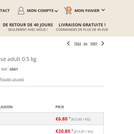
0
TACT
MON COMPTE
MON PANIER
DE RETOUR DE 40 JOURS
LIVRAISON GRATUITE !
SEULEMENT AVEC NOUS !
COMMANDES DE PLUS DE 45 EUR
1562
de
1907
e adult 0.5 kg
Réf.:
4561
Ajouter un avis
RAISON
PRIX
€
6.80
(€
13.60
/ KG)
€
20.80
(€
13.87
/ KG)