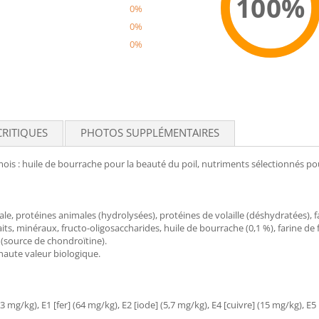
100%
0%
0%
0%
Recom
CRITIQUES
PHOTOS SUPPLÉMENTAIRES
ois : huile de bourrache pour la beauté du poil, nutriments sélectionnés pou
male, protéines animales (hydrolysées), protéines de volaille (déshydratées), f
raits, minéraux, fructo-oligosaccharides, huile de bourrache (0,1 %), farine de
 (source de chondroïtine).
r haute valeur biologique.
3 mg/kg), E1 [fer] (64 mg/kg), E2 [iode] (5,7 mg/kg), E4 [cuivre] (15 mg/kg), E