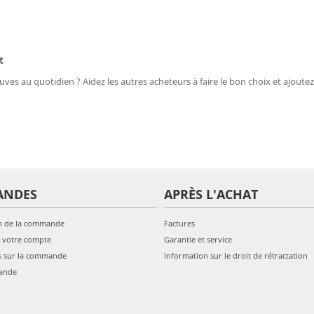
t
uves au quotidien ? Aidez les autres acheteurs à faire le bon choix et ajoutez
ANDES
APRÈS L'ACHAT
n de la commande
Factures
 votre compte
Garantie et service
s sur la commande
Information sur le droit de rétractation
ande