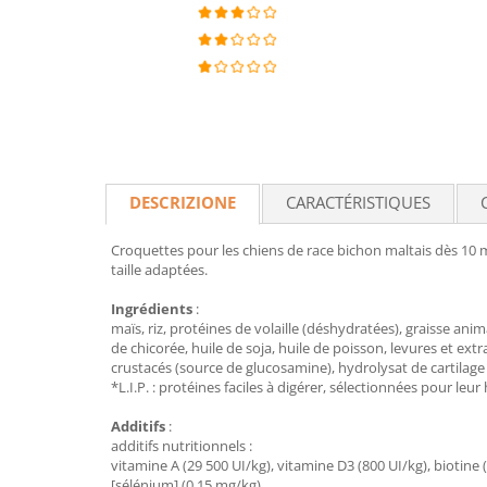
DESCRIZIONE
CARACTÉRISTIQUES
Croquettes pour les chiens de race bichon maltais dès 10 m
taille adaptées.
Ingrédients
:
maïs, riz, protéines de volaille (déshydratées), graisse ani
de chicorée, huile de soja, huile de poisson, levures et ext
crustacés (source de glucosamine), hydrolysat de cartilage
*L.I.P. : protéines faciles à digérer, sélectionnées pour leu
Additifs
:
additifs nutritionnels :
vitamine A (29 500 UI/kg), vitamine D3 (800 UI/kg), biotine (
[sélénium] (0,15 mg/kg).