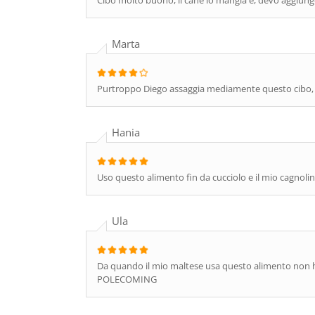
Cibo molto buono, il cane lo mangia e, devo aggiunge
Marta
Purtroppo Diego assaggia mediamente questo cibo, m
Hania
Uso questo alimento fin da cucciolo e il mio cagnoli
Ula
Da quando il mio maltese usa questo alimento non ha p
POLECOMING