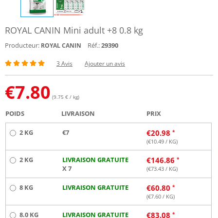
ROYAL CANIN Mini adult +8 0.8 kg
Producteur:
Réf.:
29390
ROYAL CANIN
3 Avis
Ajouter un avis
€
7.80
(9.75 € / kg)
POIDS
LIVRAISON
PRIX
2 KG
€7
€
20.98
(€
10.49
/ KG)
2 KG
LIVRAISON GRATUITE
€
146.86
X 7
(€
73.43
/ KG)
8 KG
LIVRAISON GRATUITE
€
60.80
(€
7.60
/ KG)
8.0 KG
LIVRAISON GRATUITE
€
83.08