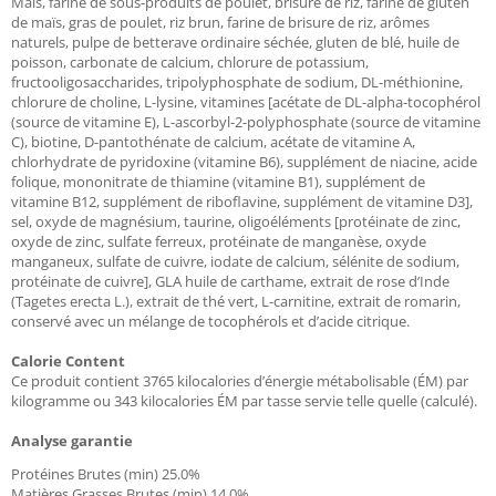
Maïs, farine de sous-produits de poulet, brisure de riz, farine de gluten
de maïs, gras de poulet, riz brun, farine de brisure de riz, arômes
naturels, pulpe de betterave ordinaire séchée, gluten de blé, huile de
poisson, carbonate de calcium, chlorure de potassium,
fructooligosaccharides, tripolyphosphate de sodium, DL-méthionine,
chlorure de choline, L-lysine, vitamines [acétate de DL-alpha-tocophérol
(source de vitamine E), L-ascorbyl-2-polyphosphate (source de vitamine
C), biotine, D-pantothénate de calcium, acétate de vitamine A,
chlorhydrate de pyridoxine (vitamine B6), supplément de niacine, acide
folique, mononitrate de thiamine (vitamine B1), supplément de
vitamine B12, supplément de riboflavine, supplément de vitamine D3],
sel, oxyde de magnésium, taurine, oligoéléments [protéinate de zinc,
oxyde de zinc, sulfate ferreux, protéinate de manganèse, oxyde
manganeux, sulfate de cuivre, iodate de calcium, sélénite de sodium,
protéinate de cuivre], GLA huile de carthame, extrait de rose d’Inde
(Tagetes erecta L.), extrait de thé vert, L-carnitine, extrait de romarin,
conservé avec un mélange de tocophérols et d’acide citrique. ​
Calorie Content
Ce produit contient 3765 kilocalories d’énergie métabolisable (ÉM) par
kilogramme ou 343 kilocalories ÉM par tasse servie telle quelle (calculé).
Analyse garantie
Protéines Brutes (min) 25.0%
Matières Grasses Brutes (min) 14.0%