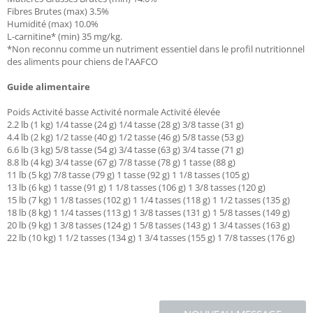
Fibres Brutes (max) 3.5%
Humidité (max) 10.0%
L-carnitine* (min) 35 mg/kg.
*Non reconnu comme un nutriment essentiel dans le profil nutritionnel
des aliments pour chiens de l'AAFCO
Guide alimentaire
Poids Activité basse Activité normale Activité élevée
2.2 lb (1 kg) 1/4 tasse (24 g) 1/4 tasse (28 g) 3/8 tasse (31 g)
4.4 lb (2 kg) 1/2 tasse (40 g) 1/2 tasse (46 g) 5/8 tasse (53 g)
6.6 lb (3 kg) 5/8 tasse (54 g) 3/4 tasse (63 g) 3/4 tasse (71 g)
8.8 lb (4 kg) 3/4 tasse (67 g) 7/8 tasse (78 g) 1 tasse (88 g)
11 lb (5 kg) 7/8 tasse (79 g) 1 tasse (92 g) 1 1/8 tasses (105 g)
13 lb (6 kg) 1 tasse (91 g) 1 1/8 tasses (106 g) 1 3/8 tasses (120 g)
15 lb (7 kg) 1 1/8 tasses (102 g) 1 1/4 tasses (118 g) 1 1/2 tasses (135 g)
18 lb (8 kg) 1 1/4 tasses (113 g) 1 3/8 tasses (131 g) 1 5/8 tasses (149 g)
20 lb (9 kg) 1 3/8 tasses (124 g) 1 5/8 tasses (143 g) 1 3/4 tasses (163 g)
22 lb (10 kg) 1 1/2 tasses (134 g) 1 3/4 tasses (155 g) 1 7/8 tasses (176 g)