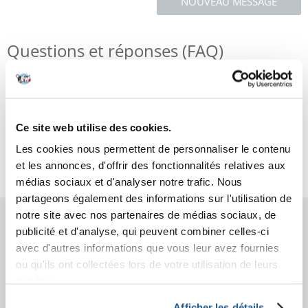
NOUVEAU MESSAGE
Questions et réponses (FAQ)
Caractéristiques
Ce site web utilise des cookies.
Critiques
Les cookies nous permettent de personnaliser le contenu
Photos supplémentaires
et les annonces, d'offrir des fonctionnalités relatives aux
médias sociaux et d'analyser notre trafic. Nous
partageons également des informations sur l'utilisation de
notre site avec nos partenaires de médias sociaux, de
AVANT L'ACHAT
publicité et d'analyse, qui peuvent combiner celles-ci
avec d'autres informations que vous leur avez fournies
COMMANDES
ou qu'ils ont collectées lors de votre utilisation de leurs
services.
APRÈS L'ACHAT
Afficher les détails