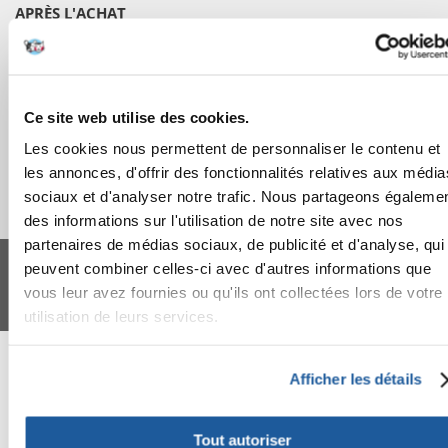
APRÈS L'ACHAT
APPRENEZ À NOUS CONNAÎTRE
Ce site web utilise des cookies.
Les cookies nous permettent de personnaliser le contenu et
les annonces, d'offrir des fonctionnalités relatives aux média
sociaux et d'analyser notre trafic. Nous partageons égaleme
des informations sur l'utilisation de notre site avec nos
partenaires de médias sociaux, de publicité et d'analyse, qui
FERA 24 UG Sede legale: Blankenfelder Dorfstraße 94 15827 Blankenfelde-
Mahlow (Germania) - P.IVA DE317667035
peuvent combiner celles-ci avec d'autres informations que
*
Tous les prix incluent la TVA / plus l'expédition
vous leur avez fournies ou qu'ils ont collectées lors de votre
© 2024-2026 FERA 24 UG.
utilisation de leurs services.
FERA INTERNATIONAL:
Afficher les détails
Tout autoriser