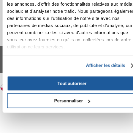
les annonces, d'offrir des fonctionnalités relatives aux média
sociaux et d'analyser notre trafic. Nous partageons égaleme
des informations sur l'utilisation de notre site avec nos
partenaires de médias sociaux, de publicité et d'analyse, qui
peuvent combiner celles-ci avec d'autres informations que
vous leur avez fournies ou qu'ils ont collectées lors de votre
utilisation de leurs services.
FERA 24 UG Sede legale: Blankenfelder Dorfstraße 94 15827 Blankenfelde-
Mahlow (Germania) - P.IVA DE317667035
*
Tous les prix incluent la TVA / plus l'expédition
Afficher les détails
© 2024-2026 FERA 24 UG.
FERA INTERNATIONAL:
Tout autoriser
Personnaliser